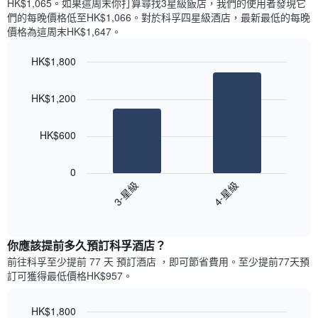
HK$1,065​。如果這周末你打算尋找3星級飯店，我們的使用者發現它
顯
價
內
們的每晚價格低至HK$1,066​。對於科孚四星級酒店​，最新最低的每晚
示
格
依
價格為這周末HK$1,647​。
一
星
週
級
HK$1,800
中
評
的
Bar
Chart
等
graphic.
chart
各
彙
HK$1,200
with
天
整
2
此
的
bars.
圖
今
HK$600
表
晚
以
具
每
下
有
0
間
圖
1
3-星級
4-星級
客
表
條
房
End
顯
Y
of
平
示
interactive
軸，
均
過
chart
顯
價
你應該提前多久預訂科孚酒店​？
去
示
格
三
前往科孚​至少提前 77 天 預訂酒店 ，即可節省費用。至少提前77​天​預
房
此
天
訂可獲得最低價格HK$957​。
間
圖
內
的
表
依
平
具
HK$1,800
星