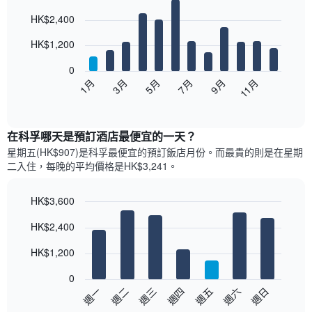
Bar
Chart
HK$2,400
graphic.
chart
with
12
HK$1,200
bars.
0
以
1月
3月
5月
7月
9月
11月
下
End
of
圖
interactive
表
chart
顯
在科孚哪天是預訂酒店最便宜的一天？
示
星期五(HK$907)是科孚​最便宜的預訂飯店月份。而最貴的則是在星期
每
二​入住，每晚的平均價格是HK$3,241​​。
個
月
的
HK$3,600
房
Bar
Chart
HK$2,400
間
graphic.
chart
with
平
7
HK$1,200
均
bars.
價
0
格
以
週日
週四
週一
週五
週二
週六
週三
此
下
End
圖
of