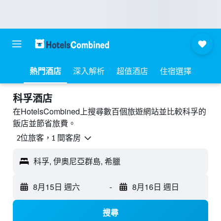
熱門酒店
深入解析
超值酒店
住宿選擇
科孚酒店
在HotelsCombined上搜尋數百個旅遊網站並比較科孚的
飯店並節省旅費。
2位旅客，1 間客房
科孚, 伊奧尼亞群島, 希臘
8月15日 週六
-
8月16日 週日
搜尋