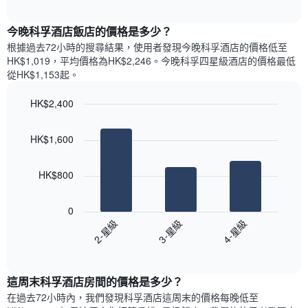
圖
表
interactive
表
chart
具
顯
今晚科孚酒店飯店的價格是多少？
有
示
1
根據過去72小時的搜尋結果，使用者發現今晚科孚酒店的價格低至
每
條
HK$1,019，平均價格為HK$2,246​。今晚科孚四星級酒店​的價格最低
週
X
從HK$1,153​起。
每
軸，
天
顯
HK$2,400
的
示
Bar
房
Chart
月
graphic.
chart
間
份
HK$1,600
with
平
此
3
均
bars.
圖
價
HK$800
表
格
具
以
此
有
下
0
圖
1
圖
2-星級
3-星級
4-星級
表
條
表
具
End
Y
顯
of
有
軸，
示
interactive
1
顯
過
chart
條
這周末科孚酒店​房間的價格是多少？
示
去
X
平
三
在過去72小時內，我們發現科孚酒店​這周末的價格每晚低至
軸，
均
天