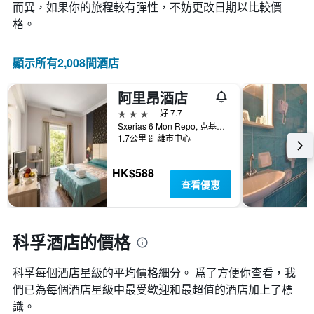
示
變
而異，如果你的旅程較有彈性，不妨更改日期以比較價
Y
按
化
格。
軸，
星
情
顯
級
況。
示
分
此
顯示所有2,008間酒店
過
類
圖
去
的
表
三
飯
阿里昂酒店
有
天
店
1
3星級
好 7.7
內
類
個
Sxerias 6 Mon Repo, 克基拉, 希臘
找
別。
X
1.7公里 距離市中心
到
此
軸，
的
圖
顯
今
HK$588
表
示
晚
查看優惠
具
距
房
有
離
間
1
預
平
條
訂
科孚酒店的價格
均
Y
日
價
軸，
期
格。
顯
科孚​每個酒店星級的平均價格細分。 爲了方便你查看，我
的
示
天
們已為每個酒店星級中最受歡迎和最超值的酒店加上了標
過
數
識。
去
此