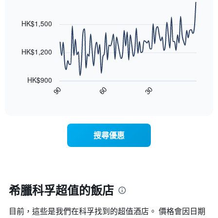
均
有
級
Line
Chart
價
1
graphic.
chart
評
格
條
with
HK$1,500
等
90
X
彙
data
軸，
整
points.
顯
HK$1,200
的
示
雙
以
按
人
下
星
房
HK$900
圖
級
平
90
60
30
表
End
分
均
of
顯
類
interactive
價
示
chart
的
格
隨
飯
此
著
店
搜尋優惠
圖
入
類
表
住
別。
具
日
此
有
期
圖
1
接
表
條
近，
希臘科孚超值的飯店
具
X
房
有
軸，
價
1
顯
目前，這些是我們在科孚找到的超值酒店。 價格會因日期
的
條