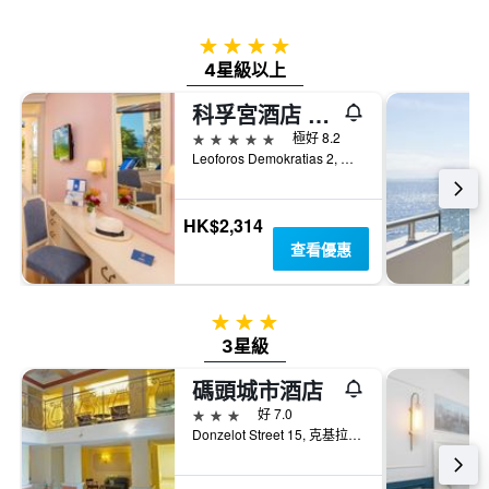
三
圖
天
表
4星級
內
具
4星級以上
找
有
到
1Y
科孚宮酒店 - 科孚島
的
軸，
本
5星級
極好 8.2
顯
週
Leoforos Demokratias 2, 克基拉, 希臘
示
末
房
房
間
間
HK$2,314
平
平
均
查看優惠
均
價
價
格
格。
3星級
3星級
碼頭城市酒店
3星級
好 7.0
Donzelot Street 15, 克基拉, 希臘