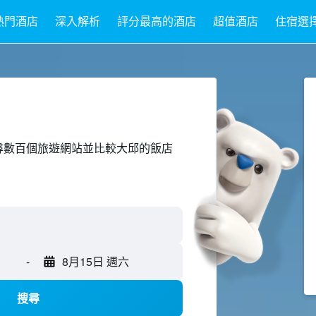
熱門酒店
深入解析
評分最高的酒店
超值酒店
住宿選
ed上搜尋數百個旅遊網站並比較大邱的飯店
-
8月15日 週六
搜尋