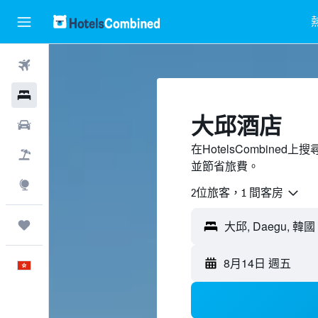
機票
酒店
大邱酒店
租車
在HotelsCombin
機票＋酒店
並節省旅費。
探索
2位旅客，1 間客房
我的旅程
大邱, Daegu, 韓國
8月14日 週五
中文