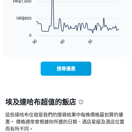
條
HK$1,600
等
90
X
彙
data
軸，
整
points.
顯
HK$800
的
示
雙
以
按
人
下
星
房
0
圖
級
平
90
60
30
表
End
分
均
of
顯
類
interactive
價
示
chart
的
格
隨
飯
此
著
店
搜尋優惠
圖
入
類
表
住
別。
具
日
此
有
期
圖
1
接
表
條
近，
埃及達哈布超值的飯店
具
X
房
有
軸，
價
1
顯
這些達哈布​住宿是我們的搜尋結果中每晚價格最划算的優
的
條
示
變
惠。 價格通常會根據你所選的日期、酒店星級及酒店位置
Y
按
化
而有所不同。
軸，
星