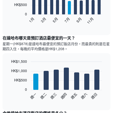
12
HK$500
bars.
0
以
1月
3月
5月
7月
9月
11月
下
End
of
圖
interactive
表
chart
顯
在達哈布哪天是預訂酒店最便宜的一天？
示
星期一(HK$878)是達哈布​最便宜的預訂飯店月份。而最貴的則是在星
每
期四​入住，每晚的平均價格是HK$1,208​​。
個
月
的
HK$1,500
房
Bar
Chart
HK$1,000
間
graphic.
chart
with
平
7
HK$500
均
bars.
價
0
格
以
週日
週四
週一
週五
週二
週六
週三
此
下
End
圖
of
圖
表
interactive
表
chart
具
顯