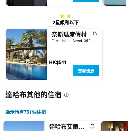
2星級
2星級和以下
奈斯瑪度假村
El Mashraba Street, 達哈卜, 埃及
HK$541
查看優惠
達哈布​其他的住宿
顯示所有751​個住宿
達哈布艾爾普里莫酒店