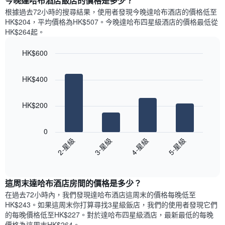
今晚達哈布酒店飯店的價格是多少？
有
示
1
根據過去72小時的搜尋結果，使用者發現今晚達哈布酒店的價格低至
每
條
HK$204，平均價格為HK$507​。今晚達哈布四星級酒店​的價格最低從
週
X
HK$264​起。
每
軸，
天
顯
HK$600
的
示
Bar
房
Chart
月
graphic.
chart
間
份
HK$400
with
平
此
4
均
bars.
圖
價
HK$200
表
格
具
以
此
有
下
0
圖
1
圖
2-星級
3-星級
4-星級
5-星級
表
條
表
具
End
Y
顯
of
有
軸，
示
interactive
1
顯
過
chart
條
這周末達哈布酒店​房間的價格是多少？
示
去
X
平
三
在過去72小時內，我們發現達哈布酒店​這周末的價格每晚低至
軸，
均
天
HK$243​。如果這周末你打算尋找3星級飯店，我們的使用者發現它們
顯
價
內
的每晚價格低至HK$227​。對於達哈布四星級酒店​，最新最低的每晚
示
格
依
價格為這周末HK$264​。