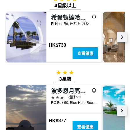
內
具
4星級以上
找
有
到
1Y
希爾頓達哈布酒店 - 德漢
的
軸，
本
El Nasr Rd, 達哈卜, 埃及
顯
週
示
末
房
房
間
HK$730
間
平
平
均
查看優惠
均
價
價
格
格。
3星級
3星級
波多恩月亮酒店 - 德漢
3星級
極好 9.1
P.O.Box 60, Blue Hole Road, 達哈卜, 埃及
HK$377
查看優惠