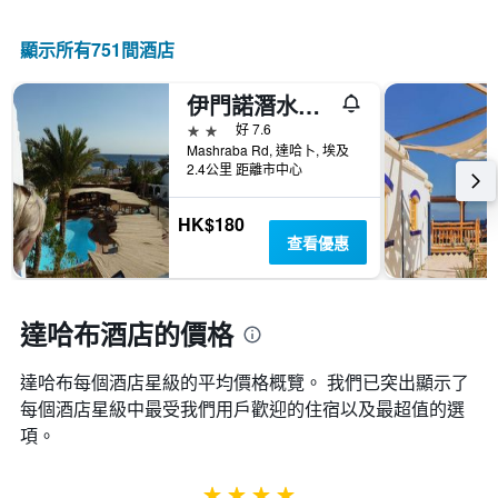
情
顯
級
況。
示
分
此
顯示所有751間酒店
過
類
圖
去
的
表
三
飯
伊門諾潛水之家酒店 - 德漢
有
天
店
1
2星級
好 7.6
內
類
個
Mashraba Rd, 達哈卜, 埃及
找
別。
X
2.4公里 距離市中心
到
此
軸，
的
圖
顯
今
HK$180
表
示
晚
查看優惠
具
距
房
有
離
間
1
預
平
條
訂
達哈布酒店的價格
均
Y
日
價
軸，
期
格。
顯
達哈布​每個酒店星級的平均價格概覽。 我們已突出顯示了
的
示
天
每個酒店星級中最受我們用戶歡迎的住宿以及最超值的選
過
數
項。
去
此
三
圖
天
表
4星級