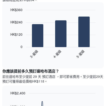
一
星
週
級
HK$360
中
評
的
Bar
Chart
等
graphic.
chart
各
彙
HK$240
with
天
整
3
此
的
bars.
圖
今
HK$120
表
晚
以
具
每
下
有
0
間
圖
1
3-星級
4-星級
5-星級
客
表
條
房
End
顯
Y
of
平
示
interactive
軸，
均
過
chart
顯
價
你應該提前多久預訂達哈布酒店​？
去
示
格
三
前往達哈布​至少提前 29 天 預訂酒店 ，即可節省費用。至少提前29​天​
房
此
天
預訂可獲得最低價格HK$118​。
間
圖
內
的
表
依
平
具
HK$2,400
星
均
有
級
Line
Chart
價
1
graphic.
chart
評
格
with