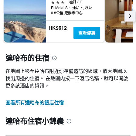
3星級
極好 8.0
El Melal Str., 達哈卜, 埃及
0.8公里 距離市中心
HK$612
查看優惠
達哈布的住宿
在地圖上移至達哈布​​附近你準備造訪的區域，放大地圖以
找出周邊的住宿。 在地圖内按一下酒店名稱，就可以開啟
更多該酒店的資訊。
查看所有達哈布​的飯店住宿
達哈布住宿小錦囊