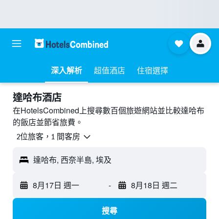
深入解析
超值酒店
住宿選擇
達哈布酒店
在HotelsCombined上搜尋數百個旅遊網站並比較達哈布
的飯店並節省旅費。
2位旅客，1 間客房
達哈布, 西奈半島, 埃及
8月17日 週一
-
8月18日 週二
搜尋