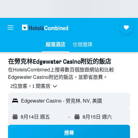
超值酒店
住宿選擇
​在勞克林Edgewater Casino附近​的飯店
在HotelsCombined上搜尋數百個旅遊網站和比較
Edgewater Casino附近的飯店，並節省旅費。
2位旅客，1 間客房
Edgewater Casino - 勞克林, NV, 美國
8月14日 週五
-
8月15日 週六
搜尋