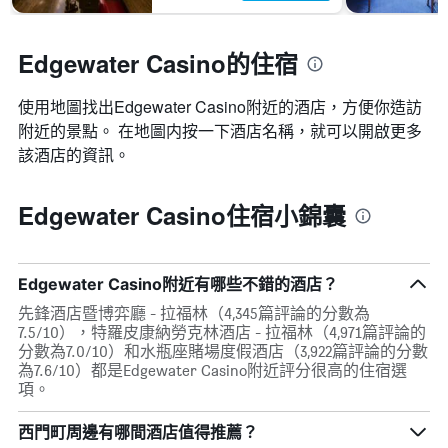
Edgewater Casino的住宿
使用地圖找出Edgewater Casino​附近的酒店，方便你造訪
附近的景點。 在地圖内按一下酒店名稱，就可以開啟更多
該酒店的資訊。
Edgewater Casino住宿小錦囊
Edgewater Casino附近有哪些不錯的酒店？
先鋒酒店暨博弈廳 - 拉福林（4,345篇評論的分數為
7.5/10），特羅皮康納勞克林酒店 - 拉福林（4,971篇評論的
分數為7.0/10）和水瓶座賭場度假酒店（3,922篇評論的分數
為7.6/10）都是Edgewater Casino附近評分很高的住宿選
項。
西門町周邊有哪間酒店值得推薦？