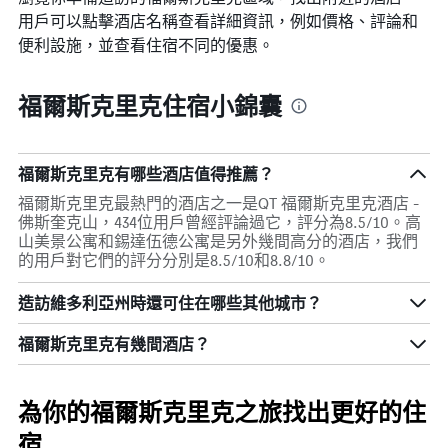
格
格。
用戶可以點擊酒店名稱查看詳細資訊，例如價格、評論和
便利設施，並查看住宿不同的優惠。
福爾斯克里克住宿小錦囊
福爾斯克里克有哪些酒店值得推薦？
福爾斯克里克最熱門的酒店之一是QT 福爾斯克里克酒店 -
佛斯奎克山，434位用戶曾經評論過它，評分為8.5/10。高
山美景公寓和錫達伍德公寓是另外幾間高分的酒店，我們
的用戶對它們的評分分別是8.5/10和8.8/10。
造訪維多利亞州​時還可住在哪些其他城市？
福爾斯克里克​有幾間酒店？
為你的福爾斯克里克之旅找出更好的住
宿