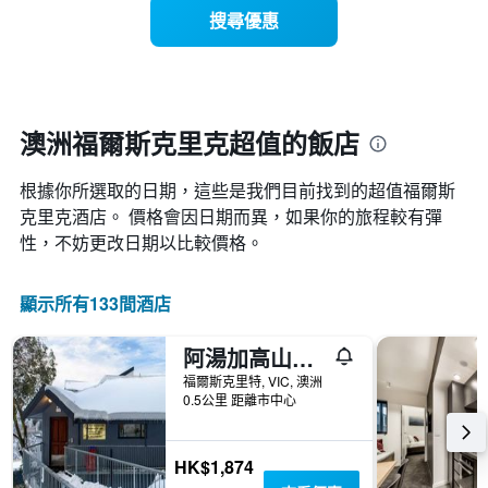
著
示
搜尋優惠
圖
入
房
表
住
間
具
日
的
有
期
平
1
接
均
條
近，
澳洲福爾斯克里克超值的飯店
價
X
房
格
軸，
價
顯
根據你所選取的日期，這些是我們目前找到的超值福爾斯
的
示
變
克里克​酒店。 價格會因日期而異，如果你的旅程較有彈
按
化
性，不妨更改日期以比較價格。
星
情
級
況。
分
此
顯示所有133間酒店
類
圖
的
表
飯
阿湯加高山旅館及公寓山林小屋
有
店
1
福爾斯克里特, VIC, 澳洲
類
個
0.5公里 距離市中心
別。
X
此
軸，
圖
顯
HK$1,874
表
示