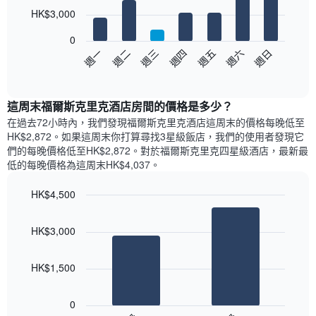
7
HK$3,000
bars.
0
以
週日
週四
週一
週五
週二
週六
週三
下
End
of
圖
interactive
表
chart
顯
這周末福爾斯克里克酒店​房間的價格是多少？
示
在過去72小時內，我們發現福爾斯克里克酒店​這周末的價格每晚低至
每
HK$2,872​。如果這周末你打算尋找3星級飯店，我們的使用者發現它
週
們的每晚價格低至HK$2,872​。對於福爾斯克里克四星級酒店​，最新最
每
低的每晚價格為這周末HK$4,037​。
天
的
HK$4,500
房
Bar
間
Chart
graphic.
chart
平
HK$3,000
with
均
2
價
bars.
格
HK$1,500
此
以
圖
下
0
表
圖