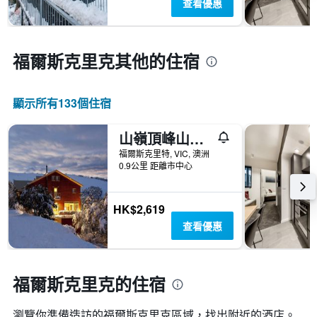
查看優惠
具
距
有
離
1
預
條
訂
福爾斯克里克​其他的住宿
Y
日
軸，
期
顯
的
示
顯示所有133​個住宿
天
過
數
去
此
山嶺頂峰山林小屋
三
圖
天
福爾斯克里特, VIC, 澳洲
表
0.9公里 距離市中心
內
具
找
有
到
1Y
的
HK$2,619
軸，
本
顯
查看優惠
週
示
末
房
房
間
間
福爾斯克里克的住宿
平
平
均
均
價
瀏覽你準備造訪的福爾斯克里克區域，找出附近的酒店。
價