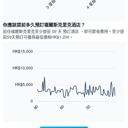
3-星級
4-星級
具
表
有
End
顯
1
of
示
interactive
條
過
chart
X
你應該提前多久預訂福爾斯克里克酒店​？
去
軸，
三
前往福爾斯克里克​至少提前 59 天 預訂酒店 ，即可節省費用。至少提
顯
天
前59​天​預訂可獲得最低價格HK$1,200​。
示
內
一
依
週
HK$15,000
星
中
級
Line
Chart
的
graphic.
chart
評
各
with
HK$10,000
等
天
90
彙
data
此
整
points.
圖
HK$5,000
的
表
雙
以
具
人
下
有
房
0
圖
1
平
30
90
60
表
End
條
均
of
顯
Y
interactive
價
示
chart
軸，
格
隨
顯
此