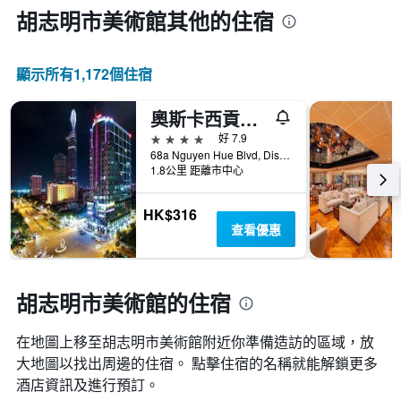
胡志明市美術館​其他的住宿
顯示所有1,172​個住宿
奧斯卡西貢酒店
4星級
好 7.9
68a Nguyen Hue Blvd, District 1, 胡志明市, 越南
1.8公里 距離市中心
HK$316
查看優惠
胡志明市美術館的住宿
在地圖上移至胡志明市美術館​​附近你準備造訪的區域，放
大地圖以找出周邊的住宿。 點擊住宿的名稱就能解鎖更多
酒店資訊及進行預訂。