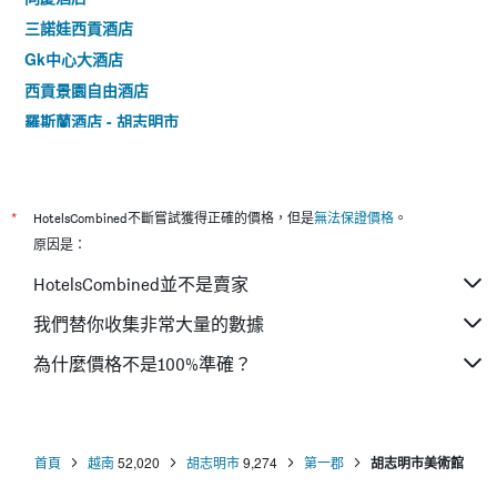
三諾娃西貢酒店
Gk中心大酒店
西貢景園自由酒店
羅斯蘭酒店 - 胡志明市
約維亞飯店
善軒酒店 - 胡志明市
安安二號飯店
*
HotelsCombined不斷嘗試獲得正確的價格，但是
無法保證價格
。
小西貢精品酒店
原因是：
市中心放鬆套房飯店
HotelsCombined並不是賣家
西貢基科酒店
我們替你收集非常大量的數據
9號酒吧旅館
為什麼價格不是100%準確？
櫻桃酒店 - 胡志明市
西貢奉森酒店
首頁
越南
52,020
胡志明市
9,274
第一郡
胡志明市美術館