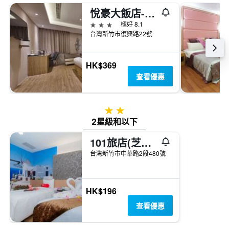
悅豪大飯店-新竹館
3星級
極好 8.1
台灣新竹市復興路22號
HK$369
查看優惠
2星級
2星級和以下
101旅店(芝蘭賓館)
台灣新竹市中華路2段480號
HK$196
查看優惠