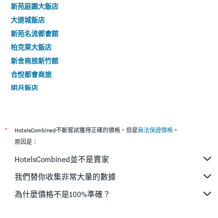
新苑庭園大飯店
大道城飯店
新苑名流都會館
柏克萊大飯店
新舍商旅新竹館
合悅都會商旅
明月飯店
東賓快捷旅店
晶悅精品旅館
金燕精緻旅館
*
HotelsCombined不斷嘗試獲得正確的價格，但是
無法保證價格
。
金頓國際大飯店
原因是：
柿子紅快捷旅店
HotelsCombined並不是賣家
豪美商旅
我們替你收集非常大量的數據
168新竹館
為什麼價格不是100%準確？
日月光國際大飯店-新竹館