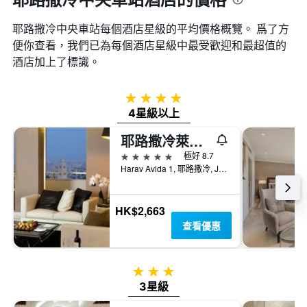
耶路撒冷中央車站​每個酒店星級的平均價格概覽。 爲了方
便你查看，我們已為每個酒店星級中最受歡迎和最超值的
酒店加上了標識。
4星級
4星級以上
耶路撒冷萊昂納多廣場酒店
5星級
極好 8.7
Harav Avida 1, 耶路撒冷, Jerusalem District, 以色列
HK$2,663
查看優惠
3星級
3星級