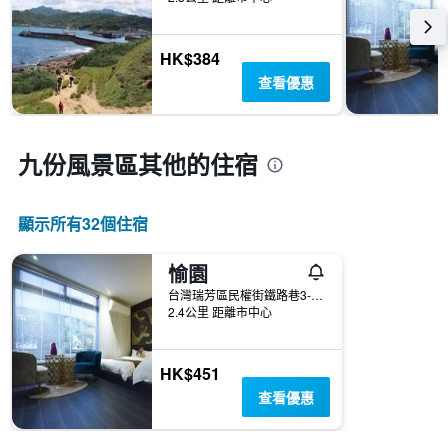
HK$384
查看優惠
九份風景區​其他的住宿
顯示所有32​個住宿
愉園
台灣瑞芳區民權街鐵路巷3-1號1樓
2.4公里 距離市中心
HK$451
查看優惠