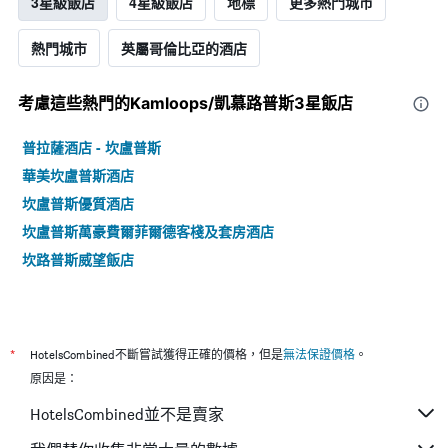
3星級飯店
4星級飯店
地標
更多熱門城市
熱門城市
英屬哥倫比亞的酒店
考慮這些熱門的Kamloops/凱慕路普斯3星​飯店
普拉薩酒店 - 坎盧普斯
華美坎盧普斯酒店
坎盧普斯優質酒店
坎盧普斯萬豪費爾菲爾德客棧及套房酒店
坎路普斯威望飯店
*
HotelsCombined不斷嘗試獲得正確的價格，但是
無法保證價格
。
原因是：
HotelsCombined並不是賣家