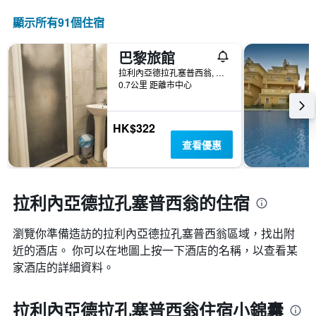
天
過
數
顯示所有91​個住宿
去
此
三
圖
天
巴黎旅館
表
內
具
拉利內亞德拉孔塞普西翁, 安達魯西亞, 西班牙
找
有
0.7公里 距離市中心
到
1Y
的
軸，
本
顯
HK$322
週
示
末
查看優惠
房
房
間
間
平
平
均
均
拉利內亞德拉孔塞普西翁的住宿
價
價
格
格。
瀏覽你準備造訪的拉利內亞德拉孔塞普西翁區域，找出附
近的酒店。 你可以在地圖上按一下酒店的名稱，以查看某
家酒店的詳細資料。
拉利內亞德拉孔塞普西翁住宿小錦囊