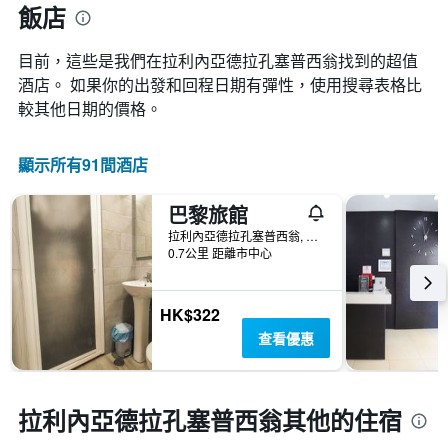
有
軸，
飯店
價
1
顯
的
條
示
變
Y
目前，這些是我們在拉利內亞德拉孔塞普西翁找到的超值
按
化
軸，
星
酒店。 如果你的出發和回程日期有彈性，使用搜尋表格比
情
顯
級
較其他日期的價格。
況。
示
分
此
過
類
圖
去
的
顯示所有91間酒店
表
三
飯
有
天
店
1
巴黎旅館
內
類
個
找
別。
拉利內亞德拉孔塞普西翁, 安達魯西亞, 西班牙
X
到
此
0.7公里 距離市中心
軸，
的
圖
顯
今
表
示
晚
具
HK$322
距
房
有
離
查看優惠
間
1
預
平
條
訂
均
Y
日
價
軸，
期
拉利內亞德拉孔塞普西翁​其他的住宿
格。
顯
的
示