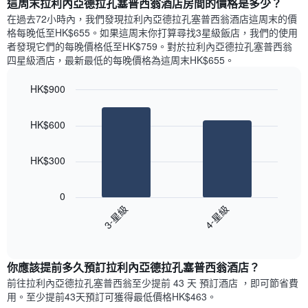
這周末拉利內亞德拉孔塞普西翁酒店​房間的價格是多少？
去
X
均
三
在過去72小時內，我們發現拉利內亞德拉孔塞普西翁酒店​這周末的價
軸，
價
天
格每晚低至HK$655​。如果這周末你打算尋找3星級飯店，我們的使用
顯
格
內
者發現它們的每晚價格低至HK$759​。對於拉利內亞德拉孔塞普西翁
示
依
四星級酒店​，最新最低的每晚價格為這周末HK$655​。
一
星
週
級
HK$900
中
評
的
Bar
Chart
等
graphic.
chart
各
彙
HK$600
with
天
整
2
此
的
bars.
圖
今
HK$300
表
晚
以
具
每
下
有
0
間
圖
1
3-星級
4-星級
客
表
條
房
End
顯
Y
of
平
示
interactive
軸，
均
過
chart
顯
價
你應該提前多久預訂拉利內亞德拉孔塞普西翁酒店​？
去
示
格
三
前往拉利內亞德拉孔塞普西翁​至少提前 43 天 預訂酒店 ，即可節省費
房
此
天
用。至少提前43​天​預訂可獲得最低價格HK$463​。
間
圖
內