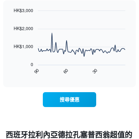
的
表
依
平
具
HK$3,000
星
均
有
級
Line
Chart
價
1
graphic.
chart
評
格
條
with
HK$2,000
等
90
X
彙
data
軸，
整
points.
顯
HK$1,000
的
示
雙
以
按
人
下
星
房
0
圖
級
平
90
60
30
表
End
分
均
of
顯
類
interactive
價
示
chart
的
格
隨
飯
此
著
店
搜尋優惠
圖
入
類
表
住
別。
具
日
此
有
期
圖
1
接
表
條
近，
西班牙拉利內亞德拉孔塞普西翁超值的
具
X
房