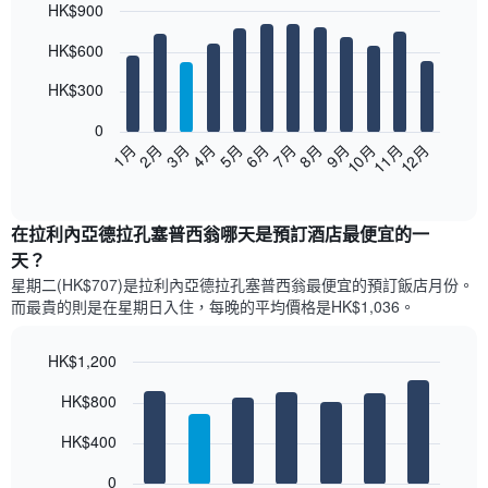
HK$900
Bar
Chart
HK$600
graphic.
chart
with
12
HK$300
bars.
0
以
1月
2月
3月
4月
5月
6月
7月
8月
9月
10月
11月
12月
下
End
of
圖
interactive
表
chart
顯
在拉利內亞德拉孔塞普西翁哪天是預訂酒店最便宜的一
示
天？
每
星期二(HK$707)是拉利內亞德拉孔塞普西翁​最便宜的預訂飯店月份。
個
而最貴的則是在星期日​入住，每晚的平均價格是HK$1,036​​。
月
的
房
HK$1,200
間
Bar
Chart
平
HK$800
graphic.
chart
均
with
價
7
HK$400
bars.
格
此
0