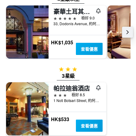
豪華土耳其宮殿會議酒店及Spa
5星級
極好 9.0
33, Dodonis Avenue, 約阿尼納, 希臘
HK$1,035
查看優惠
3星級
3星級
帕拉迪翁酒店
3星級
極好 8.5
1 Noti Botsari Street, 約阿尼納, 希臘
HK$533
查看優惠