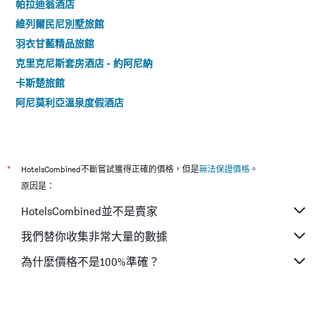
帕拉迪翁酒店
維列爾民尼別墅旅館
羽衣甘藍精品旅館
克里克尼斯套房酒店 - 約阿尼納
卡斯楚旅館
阿尼莫利亞溫泉度假酒店
*
HotelsCombined不斷嘗試獲得正確的價格，但是
無法保證價格
。
原因是：
HotelsCombined並不是賣家
我們替你收集非常大量的數據
為什麼價格不是100%準確？