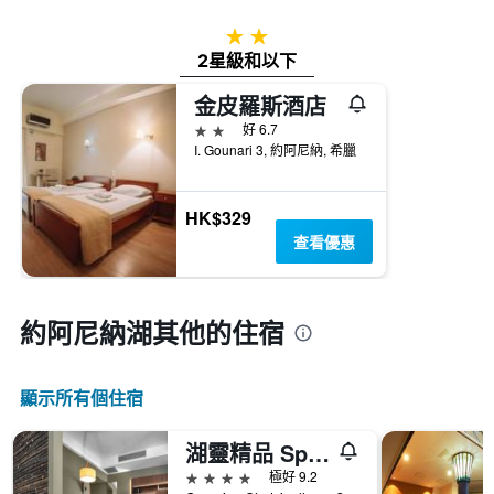
2星級
2星級和以下
金皮羅斯酒店
2星級
好 6.7
I. Gounari 3, 約阿尼納, 希臘
HK$329
查看優惠
約阿尼納湖​其他的住宿
顯示所有​個住宿
湖靈精品 Spa 飯店
4星級
極好 9.2