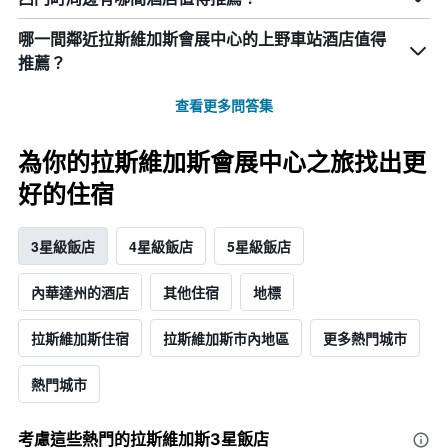
哪一間鄰近拉斯維加斯會展中心的上野車站酒店值得
推薦？
查看更多問答集
為你的拉斯維加斯會展中心之旅找出更
好的住宿
3星級飯店
4星級飯店
5星級飯店
內華達州的酒店
其他住宿
地標
拉斯維加斯住宿
拉斯維加斯市內地區
更多熱門城市
熱門城市
考慮這些熱門的拉斯維加斯3星​飯店