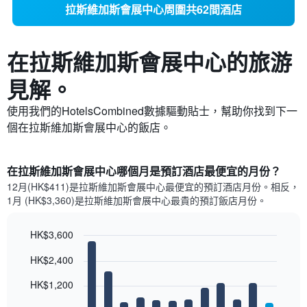
拉斯維加斯會展中心周圍共62間酒店
在拉斯維加斯會展中心​的旅游
見解。
使用我們的HotelsCombined數據驅動貼士，幫助你找到下一
個在拉斯維加斯會展中心​的飯店。
在拉斯維加斯會展中心哪個月是預訂酒店最便宜的月份？
12月(HK$411)是拉斯維加斯會展中心​最便宜的預訂酒店月份。​相反，
1月 (HK$3,360)是拉斯維加斯會展中心最貴的預訂飯店月份。
HK$3,600
Bar
Chart
HK$2,400
graphic.
chart
with
12
HK$1,200
bars.