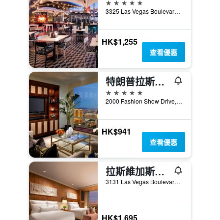
5星級
3325 Las Vegas Boulevard South, 拉斯維加斯, NV, 美國
HK$1,255
查看優惠
特朗普拉斯维加斯
5星級
2000 Fashion Show Drive, 拉斯維加斯, NV, 美國
HK$941
查看優惠
拉斯維加斯永利酒店
3131 Las Vegas Boulevard South, 拉斯維加斯, NV, 美國
HK$1,695