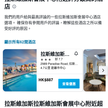
房
的
店
價
各
的
天
變
我們的用戶給與最高評論的一些拉斯維加斯會展中心​酒店
此
化
圖
選項。 確保你有參閲用戶的評論，瞭解這些酒店之所以備
情
表
受好評的原因。
況。
具
此
有
圖
1
顯示所有62間酒店
表
條
有
Y
1
拉斯維加斯會展中心春季山丘套房酒店 - 拉斯維加斯
軸，
個
顯
3星級
好 7.7
X
示
2989 Paradise Road, 拉斯維加斯, NV, 美國
軸，
房
4.7公里 距離市中心
顯
間
示
的
距
HK$887
平
離
查看優惠
均
預
價
訂
格
日
期
拉斯維加斯拉斯維加斯會展中心附近超
的