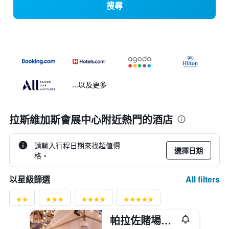
搜尋
...以及更多
拉斯維加斯會展中心附近熱門的酒店
請輸入行程日期來找超值價
選擇日期
格。
All filters
以星級篩選
帕拉佐賭場度假酒店