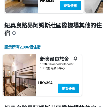
HK$635
查看優惠
紐奧良路易阿姆斯壯國際機場​其他的住
宿
顯示所有2,896​個住宿
新奧爾良旅舍
1628 Carondelet/Robert C. Blakes Sr. Dr, 紐奧良, LA, 美國
1.7公里 距離市中心
HK$394
查看優惠