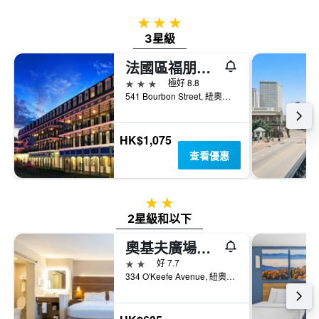
3星級
3星級
法國區福朋喜來登酒店
3星級
極好 8.8
541 Bourbon Street, 紐奧良, LA, 美國
HK$1,075
查看優惠
2星級
2星級和以下
奧基夫廣場酒店
2星級
好 7.7
334 O'Keefe Avenue, 紐奧良, LA, 美國