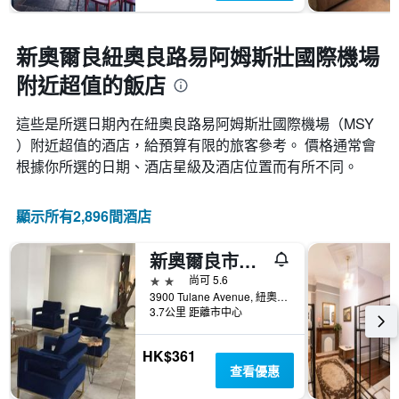
價
訂
格
日
期
新奧爾良紐奧良路易阿姆斯壯國際機場
的
附近超值的飯店
天
數
此
這些是所選日期內在紐奧良路易阿姆斯壯國際機場​（MSY​
圖
）附近超值的酒店，給預算有限的旅客參考。 價格通常會
表
根據你所選的日期、酒店星級及酒店位置而有所不同。
具
有
1Y
顯示所有2,896間酒店
軸，
顯
示
新奧爾良市中城酒店
房
2星級
尚可 5.6
間
3900 Tulane Avenue, 紐奧良, LA, 美國
平
3.7公里 距離市中心
均
價
格
HK$361
查看優惠