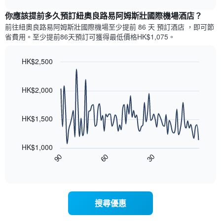
表
有
chart
顯
1
你應該提前多久預訂紐奧良路易阿姆斯壯國際機場酒店​？
示
條
前往紐奧良路易阿姆斯壯國際機場​至少提前 86 天 預訂酒店 ，即可節
每
X
省費用。至少提前86​天​預訂可獲得最低價格HK$1,075​。
週
軸，
每
顯
天
HK$2,500
示
的
月
Line
Chart
房
份
graphic.
chart
with
間
此
HK$2,000
90
平
圖
data
均
表
points.
價
具
HK$1,500
格
有
以
此
1
下
圖
條
HK$1,000
圖
表
Y
90
60
30
表
End
具
軸，
of
顯
有
interactive
顯
示
chart
1
示
隨
條
平
著
X
均
搜尋優惠
入
軸，
價
住
顯
格