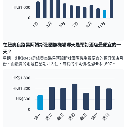
with
12
HK$1,000
bars.
0
以
1月
3月
5月
7月
9月
11月
下
End
of
圖
interactive
表
chart
顯
在紐奧良路易阿姆斯壯國際機場哪天是預訂酒店最便宜的一
示
天？
每
星期一(HK$845)是紐奧良路易阿姆斯壯國際機場​最便宜的預訂飯店月
個
份。而最貴的則是在星期四​入住，每晚的平均價格是HK$1,507​​。
月
的
房
HK$1,800
間
Bar
Chart
平
HK$1,200
graphic.
chart
均
with
價
7
HK$600
bars.
格
此
0
以
圖
週日
週四
週一
週五
週二
週六
週三
下
表
End
of
圖
具
interactive