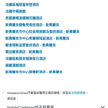
法國區福朋喜來登酒店
法國市場旅館
男爵廣場溫德姆花園酒店
新奧爾良德魯里套房酒店 - 新奥爾良
新奥爾良市中心拉金塔旅館及套房酒店 - 新奥爾良
新奧爾良市中心希爾頓恒庭酒店 - 新奥爾良
聖查理斯品質套房酒店 - 新奥爾良
樂加雷里酒店 - 新奥爾良
法國區勒莫安城堡假日酒店
佩爾漢姆酒店
新奥爾良市中心雅樂軒酒店 - 新奥爾良
新奧爾良法國區/伊貝維爾萬怡酒店
新奧爾良市中心萬豪原住客棧
新奧爾良市中心凱悅酒店
*
HotelsCombined不斷嘗試獲得正確的價格，但是
無法保證價格
。
法國誇特紀念碑貝斯特韋斯特普拉斯酒店 - 新奥爾良
原因是：
The Lafayette New Orleans By Kasa Living
HotelsCombined並不是賣家