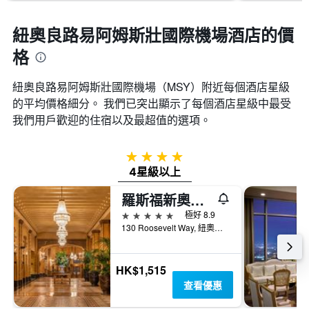
紐奧良路易阿姆斯壯國際機場酒店的價
格
紐奧良路易阿姆斯壯國際機場​（MSY​）附近每個酒店星級
的平均價格細分。 我們已突出顯示了每個酒店星級中最受
我們用戶歡迎的住宿以及最超值的選項。
4星級
4星級以上
羅斯福新奧爾良華爾道夫度假酒店
5星級
極好 8.9
130 Roosevelt Way, 紐奧良, LA, 美國
HK$1,515
查看優惠