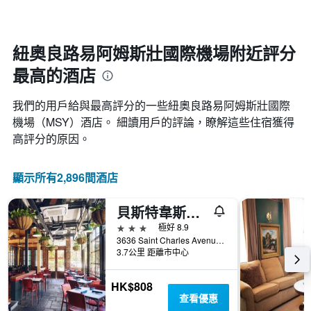
日
示
期
一
接
週
近，
紐奧良路易阿姆斯壯國際機場附近評分
中
房
的
最高的酒店
價
各
的
天
變
我們的用戶給與最高評分的一些紐奧良路易阿姆斯壯國際
此
化
圖
機場​（MSY​）酒店。 細讀用戶的評論，瞭解這些住宿獲得
情
表
高評分的原因。
況。
具
此
有
圖
1
顯示所有2,896間酒店
表
條
有
Y
1
貝斯特韋斯特普拉斯聖查理斯酒店 - 新奥爾良
軸，
個
顯
3星級
極好 8.9
X
示
3636 Saint Charles Avenue, 紐奧良, LA, 美國
軸，
房
3.7公里 距離市中心
顯
間
示
的
距
HK$808
平
離
查看優惠
均
預