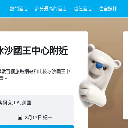
熱門酒店
評分最高的酒店
超值酒店
住宿選擇
冰沙國王中心附近​
ed上搜尋數百個旅遊網站和比較冰沙國王中
費。
-
8月17日 週一