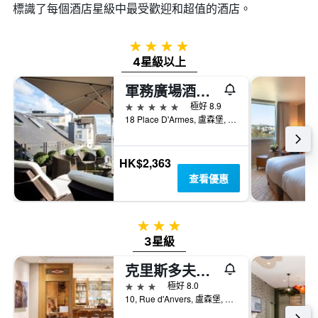
標識了每個酒店星級中最受歡迎和超值的酒店。
4星級
4星級以上
軍務廣場酒店 - 盧森堡市
5星級
極好 8.9
18 Place D'Armes, 盧森堡, 盧森堡區, 盧森堡
HK$2,363
查看優惠
3星級
3星級
克里斯多夫可倫坡酒店 - 盧森堡市
3星級
極好 8.0
10, Rue d'Anvers, 盧森堡, 盧森堡區, 盧森堡