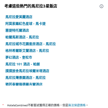
考慮這些熱門的馬尼拉3星​飯店
馬尼拉愛美麗酒店
阿莫索羅紅色星球 - 馬卡提
塞提特托爾酒店
帕爾馬斯酒店 - 馬尼拉
馬尼拉城市花園套房酒店 - 馬尼拉
格林希爾斯艾蘭酒店 - 馬尼拉
夢幻酒店 - 奎松市
馬尼拉 101 酒店 - 帕謝
撲撲旅舍馬尼拉埃爾米塔酒店
馬尼拉灣景園酒店 - 馬尼拉
猶若泰爾佩德羅吉爾酒店
馬尼拉灣紅色星球飯店
蘭花園套房
太古廣場服務公寓 - 馬卡提
*
HotelsCombined不斷嘗試獲得正確的價格，但是
無法保證價格
。