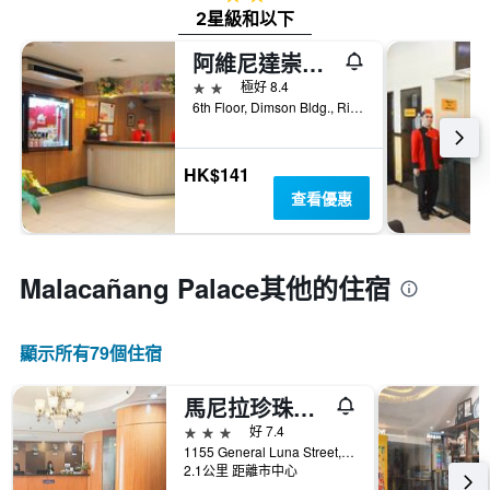
2星級和以下
阿維尼達崇光酒店 - 馬尼拉
2星級
極好 8.4
6th Floor, Dimson Bldg., Rizal Ave., 馬尼拉, 菲律賓
HK$141
查看優惠
Malacañang Palace​其他的住宿
顯示所有79​個住宿
馬尼拉珍珠酒店
3星級
好 7.4
1155 General Luna Street, Corner Taft Avenue And United Nation Avenue, Ermita, 馬尼拉, 菲律賓
2.1公里 距離市中心