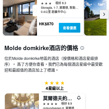
3星級
極好 8.3
Storagta, 1-7, 莫爾德, 默勒魯姆斯達爾郡, 挪威
0.4公里 距離市中心
HK$870
查看優惠
Molde domkirke酒店的價格
位於Molde domkirke​地區的酒店（按價格和酒店星級排
序）。 爲了方便你查看，我們已為每個酒店星級中最受歡
迎和最超值的酒店加上了標識。
4星級
4星級以上
莫爾德夫約圖爾酒店 - 莫德
4星級
極好 8.9
Julsundvegen 6, 莫爾德, 默勒魯姆斯達爾郡, 挪威