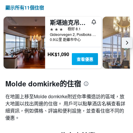
顯示所有11​個住宿
斯堪迪克吊索酒店
3星級
極好 8.1
Gideonvegen 2, Postboks 98, 莫爾德, 默勒魯姆斯達爾郡, 挪威
0.9公里 距離市中心
HK$1,090
查看優惠
Molde domkirke的住宿
在地圖上移至Molde domkirke​​附近你準備造訪的區域，放
大地圖以找出周邊的住宿。 用戶可以點擊酒店名稱查看詳
細資訊，例如價格、評論和便利設施，並查看住宿不同的
優惠。