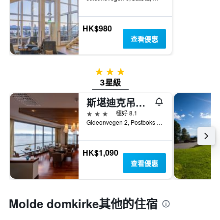
HK$980
查看優惠
3星級
3星級
斯堪迪克吊索酒店
3星級
極好 8.1
Gideonvegen 2, Postboks 98, 莫爾德, 默勒魯姆斯達爾郡, 挪威
HK$1,090
查看優惠
Molde domkirke​其他的住宿