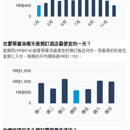
12
HK$400
bars.
0
以
1月
3月
5月
7月
9月
11月
下
End
of
圖
interactive
表
chart
顯
在蒙蒂塞洛哪天是預訂酒店最便宜的一天？
示
星期四(HK$616)是蒙蒂塞洛​最便宜的預訂飯店月份。而最貴的則是在
每
星期三​入住，每晚的平均價格是HK$1,152​​。
個
月
的
HK$1,500
房
Bar
Chart
HK$1,000
間
graphic.
chart
with
平
7
HK$500
均
bars.
價
0
格
以
週日
週四
週一
週五
週二
週六
週三
此
下
End
圖
of
圖
表
interactive
表
chart
具
顯