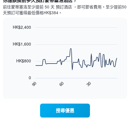
你應該提前多久預訂蒙蒂塞洛酒店​？
有
示
1
前往蒙蒂塞洛​至少提前 50 天 預訂酒店 ，即可節省費用。至少提前50​
每
條
天​預訂可獲得最低價格HK$384​。
週
X
每
軸，
天
HK$2,400
顯
的
Line
示
Chart
房
graphic.
chart
月
with
間
HK$1,600
份
90
平
此
data
均
圖
points.
價
HK$800
表
格
具
以
此
有
下
圖
0
1
圖
表
90
60
30
條
表
End
具
Y
of
顯
有
interactive
軸，
示
chart
1
顯
隨
條
示
著
X
搜尋優惠
平
入
軸，
均
住
顯
價
日
示
格
期