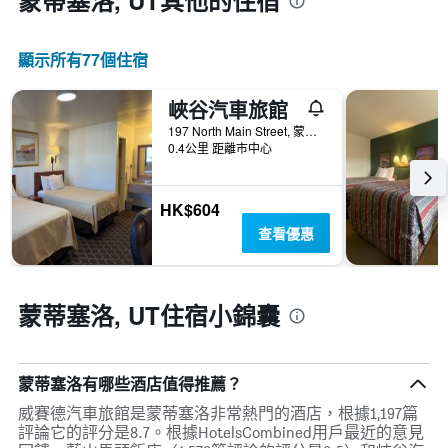
蒙蒂塞洛, UT​其他的住宿
日
期
的
顯示所有77​個住宿
天
數
此
峽谷汽車旅館
圖
197 North Main Street, 蒙蒂塞洛（猶他州）, UT, 美國
表
0.4公里 距離市中心
具
有
1Y
HK$604
軸，
顯
查看優惠
示
房
間
蒙蒂塞洛, UT住宿小錦囊
平
均
價
格
蒙蒂塞洛有哪些酒店值得推薦？
威賽德汽車旅館是蒙蒂塞洛非常熱門的酒店，根據1,197篇
評論它的評分是8.7。根據HotelsCombined用戶最近的意見