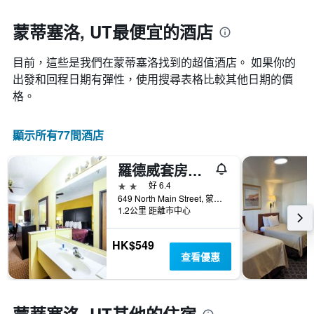
一
接
週
近，
蒙蒂塞洛, UT最便宜的酒店
中
房
的
價
各
目前，這些是我們在蒙蒂塞洛找到的超值酒店。 如果你的
的
天
變
出發和回程日期有彈性，使用搜尋表格比較其他日期的價
此
化
格。
圖
情
表
況。
具
此
顯示所有77間酒店
有
圖
1
表
條
羅德威套房酒店 - 蒙提瑟洛
有
Y
1
2星級
好 6.4
軸，
個
649 North Main Street, 蒙蒂塞洛（猶他州）, UT, 美國
顯
X
1.2公里 距離市中心
示
軸，
房
顯
HK$549
間
示
查看優惠
的
距
平
離
均
預
價
訂
格