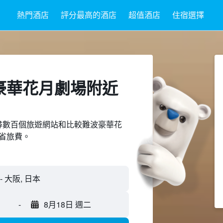
熱門酒店
評分最高的酒店
超值酒店
住宿選擇
豪華花月劇場附近​
ed上搜尋數百個旅遊網站和比較難波豪華花
省旅費。
 大阪, 日本
-
8月18日 週二