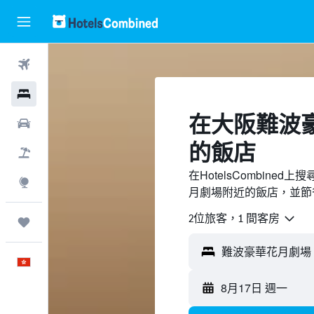
機票
酒店
​在大阪難波
租車
的飯店
機票＋酒店
在HotelsCombin
探索
月劇場附近的飯店，並節
2位旅客，1 間客房
我的旅程
難波豪華花月劇場 -
中文
8月17日 週一