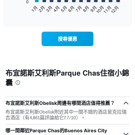
0
以
1月
2月
3月
4月
5月
6月
7月
8月
9月
10月
11月
12月
下
End
of
圖
interactive
表
chart
顯
示
搜尋優惠
每
個
月
的
房
間
布宜諾斯艾利斯Parque Chas住宿小錦
平
囊
均
價
格
此
布宜諾斯艾利斯Obelisk周邊有哪間酒店值得推薦？
圖
表
布宜諾斯艾利斯Obelisk附近其中一間不錯的酒店是克拉瑞
具
吉酒店（有4,861篇評論給它7.7/10）。
有
1
哪一間鄰近Parque Chas的Buenos Aires City
條