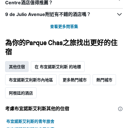
Centre酒店值得推薦？
X
軸，
顯
9 de Julio Avenue附近有不錯的酒店嗎？
示
月
查看更多問答集
份
此
圖
為你的Parque Chas之旅找出更好的住
表
宿
具
有
1
其他住宿
在 布宜諾斯艾利斯 的地標
條
Y
軸，
布宜諾斯艾利斯市內地區
更多熱門城市
熱門城市
顯
示
阿根廷的酒店
平
均
價
考慮布宜諾斯艾利斯​其他的住宿
格
布宜諾斯艾利斯的青年旅舍