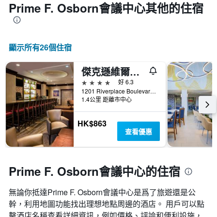
Prime F. Osborn會議中心​其他的住宿
顯示所有26​個住宿
傑克遜維爾機場希爾頓逸林酒店 - 傑克遜維爾
4星級
好 6.3
1201 Riverplace Boulevard, 杰克遜維爾（佛羅里達州）, FL, 美國
1.4公里 距離市中心
HK$863
查看優惠
Prime F. Osborn會議中心的住宿
無論你抵達Prime F. Osborn會議中心​是爲了旅遊還是公
幹，利用地圖功能找出理想地點周邊的酒店。 用戶可以點
擊酒店名稱查看詳細資訊，例如價格、評論和便利設施，