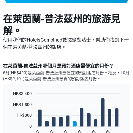
在萊茵蘭-普法茲州​的旅游見
解。
使用我們的HotelsCombined數據驅動貼士，幫助你找到下一
個在萊茵蘭-普法茲州​的飯店。
在萊茵蘭-普法茲州哪個月是預訂酒店最便宜的月份？
6月(HK$420)是萊茵蘭-普法茲州​最便宜的預訂酒店月份。​相反，10月
(HK$2,101)是萊茵蘭-普法茲州最貴的預訂飯店月份。
HK$2,400
Bar
Chart
HK$1,600
graphic.
chart
with
12
HK$800
bars.
0
以
1月
3月
5月
7月
9月