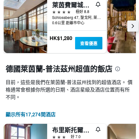
三
飯
萊茵費爾城堡浪漫酒店 - 聖哥亞
有
天
店
1
4星級
極好 8.8
內
類
個
Schlossberg 47, 聖戈阿, 萊茵蘭-普法茲邦, 德國
找
別。
X
0.6公里 距離市中心
到
此
軸，
的
圖
顯
今
HK$1,280
表
示
晚
查看優惠
具
距
房
有
離
間
1
預
平
條
訂
德國萊茵蘭-普法茲州超值的飯店
均
Y
日
價
軸，
期
格。
顯
目前，這些是我們在萊茵蘭-普法茲州找到的超值酒店。 價
的
示
天
格通常會根據你所選的日期、酒店星級及酒店位置而有所
過
數
不同。
去
此
三
圖
天
表
顯示所有17,274間酒店
內
具
找
有
到
布里斯托爾梅尼茲基尼威 TOP 酒店 - 麥茵茲
1Y
的
軸，
3星級
好 7.0
本