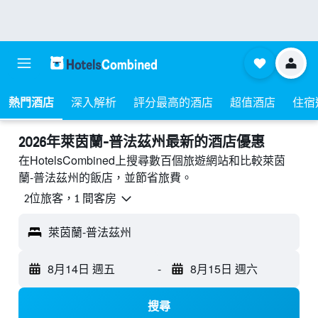
熱門酒店
深入解析
評分最高的酒店
超值酒店
住宿
2026年萊茵蘭-普法茲州最新的酒店優惠
在HotelsCombined上搜尋數百個旅遊網站和比較萊茵
蘭-普法茲州的飯店，並節省旅費。
2位旅客，1 間客房
萊茵蘭-普法茲州
8月14日 週五
-
8月15日 週六
搜尋