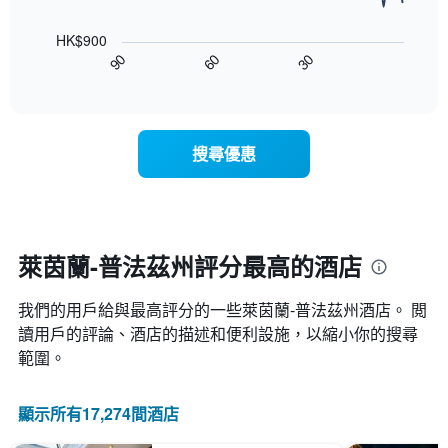
雙
以
按
人
下
星
房
HK$900
圖
級
平
90
60
30
表
End
分
均
of
顯
類
interactive
價
示
chart
的
格
隨
飯
此
著
店
搜尋優惠
圖
入
類
表
住
別。
具
日
此
有
期
圖
1
接
表
條
近，
萊茵蘭-普法茲州評分最高的酒店
具
X
房
有
軸，
價
1
顯
我們的用戶給與最高評分的一些萊茵蘭-普法茲州酒店。 閲
的
條
示
變
讀用戶的評論、酒店的描述和便利設施，以縮小你的搜尋
Y
按
化
範圍。
軸，
星
情
顯
級
況。
示
分
此
顯示所有17,274間酒店
過
類
圖
去
的
表