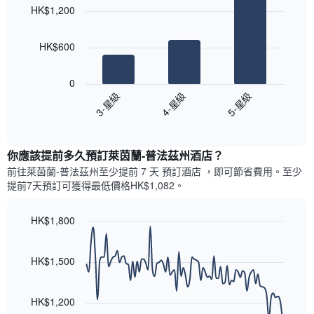
chart
各
彙
HK$1,200
with
天
整
3
此
的
bars.
圖
今
HK$600
表
晚
以
具
每
下
有
0
間
圖
1
3-星級
4-星級
5-星級
客
表
條
房
End
顯
Y
of
平
示
interactive
軸，
均
過
chart
顯
價
你應該提前多久預訂萊茵蘭-普法茲州酒店​？
去
示
格
三
前往萊茵蘭-普法茲州​至少提前 7 天 預訂酒店 ，即可節省費用。至少
房
此
天
提前7​天​預訂可獲得最低價格HK$1,082​。
間
圖
內
的
表
依
平
具
HK$1,800
星
均
有
級
Line
Chart
價
1
graphic.
chart
評
格
條
with
HK$1,500
等
90
X
彙
data
軸，
整
points.
顯
HK$1,200
的
示