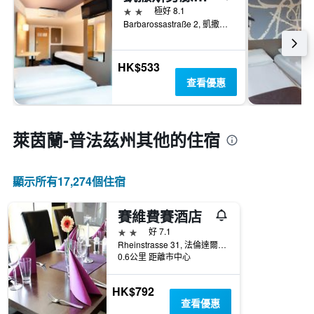
2星級
極好 8.1
Barbarossastraße 2, 凱撒斯勞騰, 萊茵蘭-普法茲邦, 德國
HK$533
查看優惠
萊茵蘭-普法茲州​其他的住宿
顯示所有17,274​個住宿
賽維費賽酒店
2星級
好 7.1
Rheinstrasse 31, 法倫達爾, 萊茵蘭-普法茲邦, 德國
0.6公里 距離市中心
HK$792
查看優惠