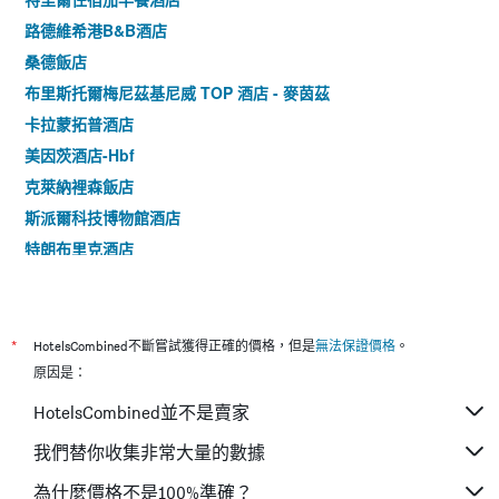
路德維希港B&B酒店
桑德飯店
布里斯托爾梅尼茲基尼威 TOP 酒店 - 麥茵茲
卡拉蒙拓普酒店
美因茨酒店-Hbf
克萊納裡森飯店
斯派爾科技博物館酒店
特朗布里克酒店
奧斯特曼酒店
肯尼格索夫酒店
Parkhotel Cochem
*
HotelsCombined不斷嘗試獲得正確的價格，但是
無法保證價格
。
厄貝托酒店 - 波帕得
原因是：
考克斯伯格冰山酒店
HotelsCombined並不是賣家
路德維希港慕奇夕酒店
我們替你收集非常大量的數據
澤爾廳格霍夫飯店
為什麼價格不是100%準確？
日本花園alcaraz酒店