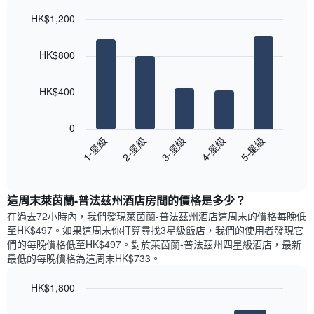
軸，
天
顯
HK$1,200
的
示
Bar
房
Chart
月
graphic.
chart
間
份
HK$800
with
平
此
5
均
bars.
圖
價
HK$400
表
格
具
以
此
有
下
0
圖
1
圖
3-星級
5-星級
2-星級
4-星級
1-星級
表
條
表
具
End
Y
顯
of
有
軸，
示
interactive
1
顯
過
chart
條
這周末萊茵蘭-普法茲州酒店​房間的價格是多少？
示
去
X
平
三
在過去72小時內，我們發現萊茵蘭-普法茲州酒店​這周末的價格每晚低
軸，
均
天
至HK$497​。如果這周末你打算尋找3星級飯店，我們的使用者發現它
顯
價
內
們的每晚價格低至HK$497​。對於萊茵蘭-普法茲州四星級酒店​，最新
示
格
依
最低的每晚價格為這周末HK$733​。
一
星
週
級
HK$1,800
中
評
的
Bar
Chart
等
graphic.