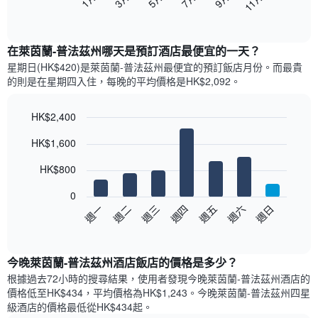
11月
下
End
of
圖
interactive
表
chart
顯
在萊茵蘭-普法茲州哪天是預訂酒店最便宜的一天？
示
星期日(HK$420)是萊茵蘭-普法茲州​最便宜的預訂飯店月份。而最貴
每
的則是在星期四​入住，每晚的平均價格是HK$2,092​​。
個
月
的
HK$2,400
房
Bar
Chart
HK$1,600
間
graphic.
chart
with
平
7
HK$800
均
bars.
價
0
格
以
週日
週四
週一
週五
週二
週六
週三
此
下
End
圖
of
圖
表
interactive
表
chart
具
顯
今晚萊茵蘭-普法茲州酒店飯店的價格是多少？
有
示
1
根據過去72小時的搜尋結果，使用者發現今晚萊茵蘭-普法茲州酒店的
每
條
價格低至HK$434，平均價格為HK$1,243​。今晚萊茵蘭-普法茲州四星
週
X
級酒店​的價格最低從HK$434​起。
每