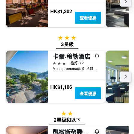
HK$1,302
查看優惠
3星級
3星級
卡爾·穆勒酒店
3星級
極好 8.2
Moselpromenade 9, 科赫姆, 萊茵蘭-普法茲邦, 德國
HK$1,106
查看優惠
2星級
2星級和以下
凱撒斯勞滕住宿加早餐酒店