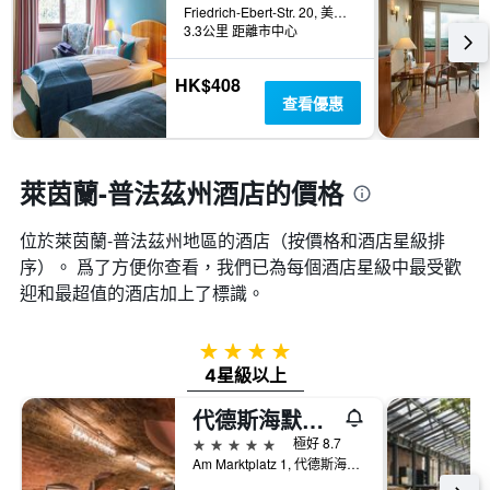
顯
Friedrich-Ebert-Str. 20, 美因茲, 萊茵蘭-普法茲邦, 德國
週
示
3.3公里 距離市中心
末
房
房
間
間
HK$408
平
平
查看優惠
均
均
價
價
格
格。
萊茵蘭-普法茲州酒店的價格
位於萊茵蘭-普法茲州​地區的酒店（按價格和酒店星級排
序）。 爲了方便你查看，我們已為每個酒店星級中最受歡
迎和最超值的酒店加上了標識。
4星級
4星級以上
代德斯海默霍夫酒店
5星級
極好 8.7
Am Marktplatz 1, 代德斯海姆, 萊茵蘭-普法茲邦, 德國