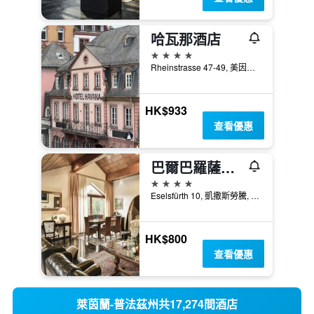
哈瓦那酒店
4星級
Rheinstrasse 47-49, 美因茲, 萊茵蘭-普法茲邦, 德國
HK$933
查看優惠
巴爾巴羅薩霍夫餐廳酒店
4星級
Eselsfürth 10, 凱撒斯勞騰, 萊茵蘭-普法茲邦, 德國
HK$800
查看優惠
萊茵蘭-普法茲州共17,274間酒店