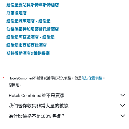
紐倫堡總站貝斯特韋斯特酒店
厄爾徹酒店
紐倫堡城際酒店 - 紐倫堡
伯格施密特加尼蒂普托普酒店
紐倫堡阿茲姆酒店 - 紐倫堡
紐倫堡市西部西佳酒店
斯特徹勒酒店&維納餐廳
阿康紐倫堡酒店 - 紐倫堡
紐倫堡1號汽車酒店
紐倫堡英維特酒店
*
HotelsCombined不斷嘗試獲得正確的價格，但是
無法保證價格
。
法克曼酒店
原因是：
阿爾法酒店
HotelsCombined並不是賣家
達赫爾餐廳酒店 - 紐倫堡
我們替你收集非常大量的數據
花園酒店
為什麼價格不是100%準確？
普林斯利津特酒店
紐倫堡尤恩德酒店