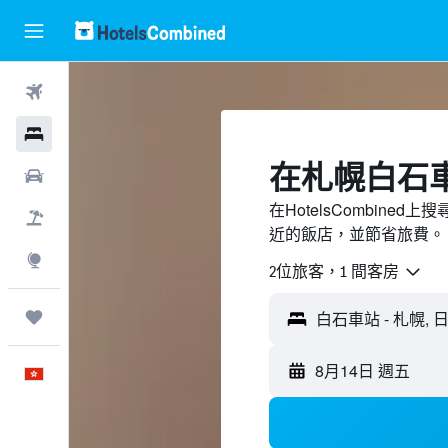
機票
酒店
​在札幌白石
租車
在HotelsCombin
機票＋酒店
近的飯店，並節省旅費。
探索
2位旅客，1 間客房
我的旅程
8月14日 週五
中文