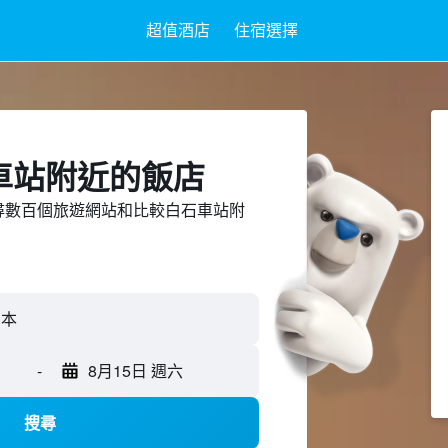
超值酒店
住宿選擇
車站附近​的飯店
ed上搜尋數百個旅遊網站和比較白石車站附
-
8月15日 週六
搜尋