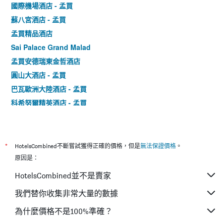
國際機場酒店 - 孟買
蘇八宮酒店 - 孟買
孟買精品酒店
Sai Palace Grand Malad
孟買安德瑞東金哲酒店
圓山大酒店 - 孟買
巴瓦歐洲大陸酒店 - 孟買
科希努爾精英酒店 - 孟買
艾克國際飯店
米蘭國際大酒店
東方住宿酒店
*
HotelsCombined不斷嘗試獲得正確的價格，但是
無法保證價格
。
海上皇宮飯店
原因是：
外交官酒店 - 孟買
HotelsCombined並不是賣家
艾伯特酒店
我們替你收集非常大量的數據
金格孟買 - 孟買
為什麼價格不是100%準確？
安泰里居住酒店 - 孟買