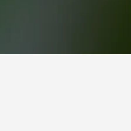
價格是多少？
，使用者發現今晚索可柏恩酒店的價格低至
9​。今晚索可柏恩四星級酒店​的價格最低從HK$707​