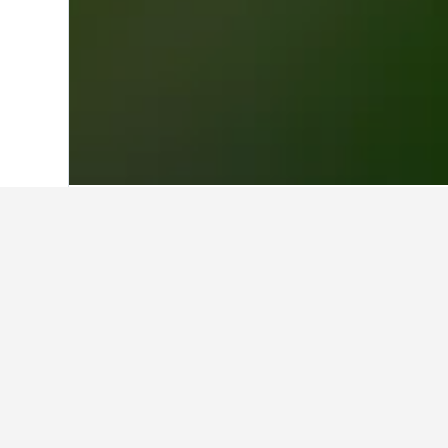
首頁
紐西蘭
30,540
南島
12,484
坎
在索可柏恩​的旅
使用我們的HotelsCombine
在索可柏恩哪天是預訂酒店最便
星期日(HK$510)是索可柏恩​最便
住，每晚的平均價格是HK$1,736​​。