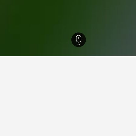
特伯里
4,701
基督城
2,167
索可柏恩
游見解。
d數據驅動貼士，幫助你找到下一個在索可柏恩​的飯店。
宜的一天？
今晚索可柏恩酒店飯店的
宜的預訂飯店月份。而最貴的則是在星期二​入
根據過去72小時的搜尋結果
HK$535，平均價格為HK$65
起。