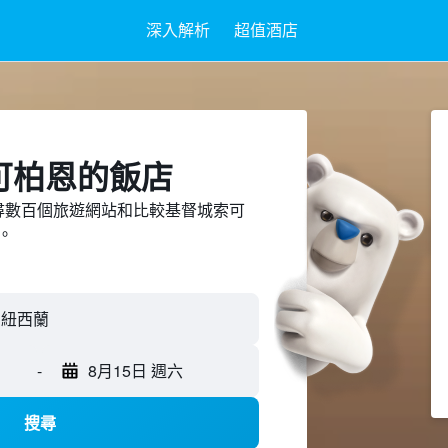
深入解析
超值酒店
可柏恩​的飯店
ed上搜尋數百個旅遊網站和比較基督城索可
。
-
8月15日 週六
搜尋