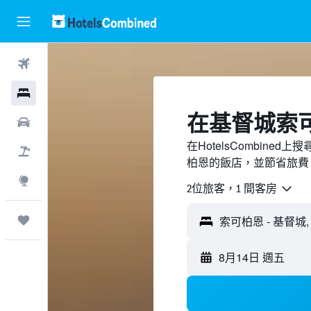
機票
酒店
​在基督城索
租車
在HotelsCombin
機票＋酒店
柏恩的飯店，並節省旅費
探索
2位旅客，1 間客房
我的旅程
8月14日 週五