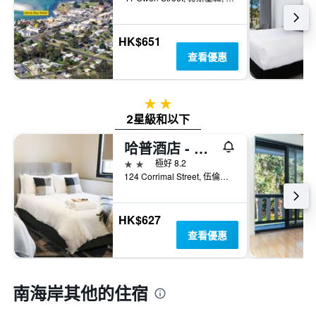
HK$651
查看優惠
2星級
2星級和以下
哈普酒店 - 臥龍崗
2星級
極好 8.2
124 Corrimal Street, 伍倫貢, NSW, 澳洲
HK$627
查看優惠
南海岸​其他的住宿