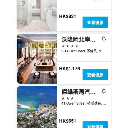
HK$831
查看優惠
沃隆岡北岸諾富特飯店
4星級
2-14 Cliff Road, 伍倫貢, NSW, 澳洲
HK$1,176
查看優惠
傑維斯灣汽車旅館
3星級
41 Owen Street, 赫斯基森, NSW, 澳洲
HK$651
查看優惠