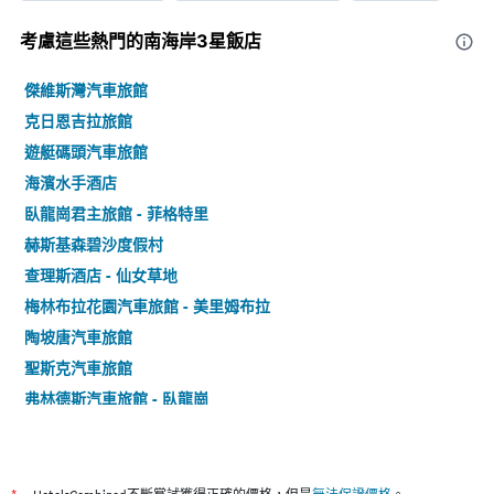
考慮這些熱門的南海岸3星​飯店
傑維斯灣汽車旅館
克日恩吉拉旅館
遊艇碼頭汽車旅館
海濱水手酒店
臥龍崗君主旅館 - 菲格特里
赫斯基森碧沙度假村
查理斯酒店 - 仙女草地
梅林布拉花園汽車旅館 - 美里姆布拉
陶坡唐汽車旅館
聖斯克汽車旅館
弗林德斯汽車旅館 - 臥龍崗
湖景汽車旅館
高爾夫球場旅館
謝爾哈伯度假及會議中心酒店