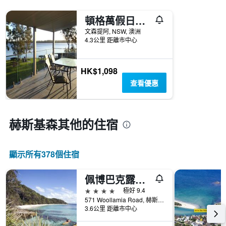
具
有
頓格萬假日住宿酒店
1
條
文森提阿, NSW, 澳洲
X
4.3公里 距離市中心
軸，
顯
示
HK$1,098
一
查看優惠
週
中
的
各
赫斯基森​其他的住宿
天
此
圖
顯示所有378​個住宿
表
具
有
佩博巴克露營酒店
1
4星級
極好 9.4
條
571 Woollamia Road, 赫斯基森, NSW, 澳洲
Y
3.6公里 距離市中心
軸，
顯