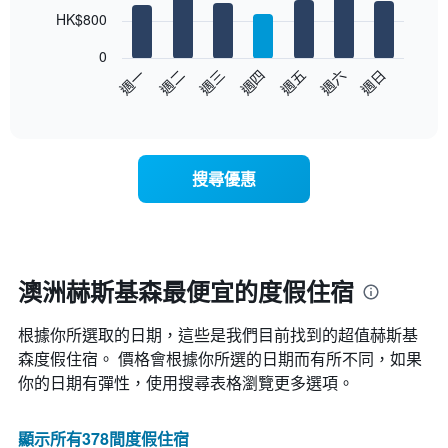
7
HK$800
bars.
0
以
週日
週四
週一
週五
週二
週六
週三
下
End
of
圖
interactive
表
chart
顯
示
搜尋優惠
每
週
每
天
的
房
澳洲赫斯基森最便宜的度假住宿
間
平
根據你所選取的日期，這些是我們目前找到的超值赫斯基
均
價
森​度假住宿。 價格會根據你所選的日期而有所不同，如果
格
你的日期有彈性，使用搜尋表格瀏覽更多選項。
此
圖
表
顯示所有378間度假住宿