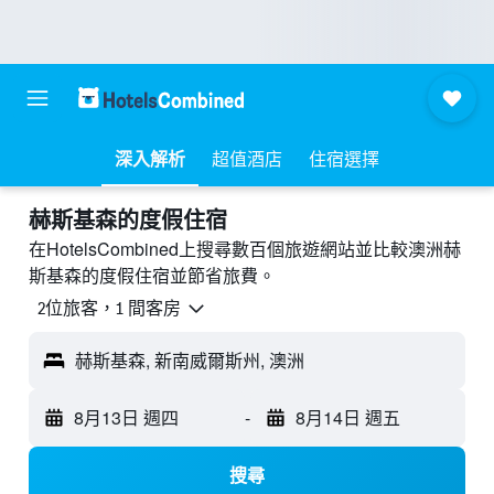
深入解析
超值酒店
住宿選擇
赫斯基森的度假住宿
在HotelsCombined上搜尋數百個旅遊網站並比較澳洲赫
斯基森的度假住宿並節省旅費。
2位旅客，1 間客房
赫斯基森, 新南威爾斯州, 澳洲
8月13日 週四
-
8月14日 週五
搜尋