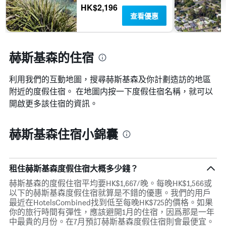
示
HK$2,196
房
查看優惠
間
的
平
赫斯基森的住宿
均
價
格
利用我們的互動地圖，搜尋赫斯基森​及你計劃造訪的地區
附近的度假住宿。 在地圖内按一下度假住宿名稱，就可以
開啟更多該住宿的資訊。
赫斯基森住宿小錦囊
租住赫斯基森度假住宿大概多少錢？
赫斯基森的度假住宿平均要HK$1,667/晚。每晚HK$1,566或
以下的赫斯基森度假住宿就算是不錯的優惠。我們的用戶
最近在HotelsCombined找到低至每晚HK$725的價格。如果
你的旅行時間有彈性，應該避開1月的住宿，因爲那是一年
中最貴的月份。在7月預訂赫斯基森度假住宿則會最便宜。