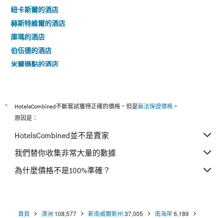
紐卡斯爾的酒店
赫斯特維爾的酒店
庫瑪的酒店
伯伍德的酒店
米爾遜點的酒店
盧拉的酒店
North Ryde的酒店
麥格理公園的酒店
*
HotelsCombined不斷嘗試獲得正確的價格，但是
無法保證價格
。
尼爾森灣的酒店
原因是：
Parramatta的酒店
HotelsCombined並不是賣家
臥龍崗的酒店
我們替你收集非常大量的數據
溫特沃斯瀑布的酒店
為什麼價格不是100%準確？
Norwest的酒店
坎貝爾鎮的酒店
納魯馬的酒店
波高爾賓的酒店
首頁
澳洲
108,577
新南威爾斯州
37,005
南海岸
6,189