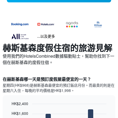
...以及更多
赫斯基森​度假住宿的旅游見解
使用我們的HotelsCombined數據驅動貼士，幫助你找到下一
個在赫斯基森​的度假住宿。
在赫斯基森哪一天是預訂度假屋最便宜的一天？
星期四(HK$968)是赫斯基森​最便宜的預訂飯店月份。而最貴的則是在
星期六​入住，每晚的平均價格是HK$1,998​​。
HK$2,400
Bar
Chart
HK$1,600
graphic.
chart
with