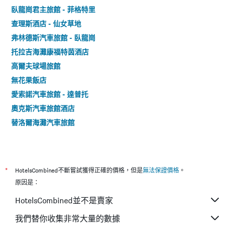
臥龍崗君主旅館 - 菲格特里
查理斯酒店 - 仙女草地
弗林德斯汽車旅館 - 臥龍崗
托拉吉海灘康福特茵酒店
高爾夫球場旅館
無花果飯店
愛索諾汽車旅館 - 達普托
奧克斯汽車旅館酒店
替洛爾海灘汽車旅館
*
HotelsCombined不斷嘗試獲得正確的價格，但是
無法保證價格
。
原因是：
HotelsCombined並不是賣家
我們替你收集非常大量的數據