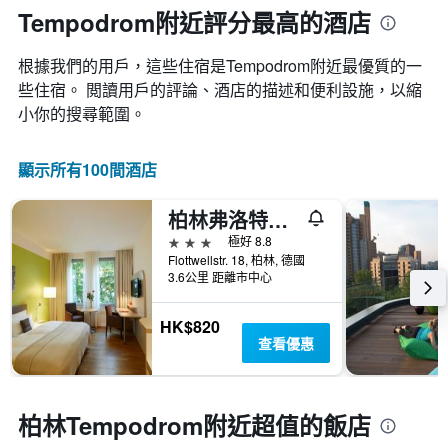
房
Tempodrom附近評分最高的酒店
月
間
份
平
此
根據我們的用戶，這些住宿是Tempodrom​附近最優質的一
均
圖
價
些住宿。 閲讀用戶的評論、酒店的描述和便利設施，以縮
表
格
小你的搜尋範圍。
具
此
有
圖
1
表
顯示所有100間酒店
條
具
Y
有
軸，
柏林弗洛特維爾公園酒店
1
顯
條
3星級
極好 8.8
示
X
Flottwellstr. 18, 柏林, 德國
平
軸，
3.6公里 距離市中心
均
顯
價
示
格
HK$820
一
查看優惠
週
中
的
各
柏林Tempodrom附近超值的飯店
天