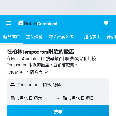
熱門酒店
深入解析
評分最高的酒店
超值酒店
住宿
​在柏林Tempodrom附近​的飯店
在HotelsCombined上搜尋數百個旅遊網站和比較
Tempodrom附近的飯店，並節省旅費。
2位旅客，1 間客房
Tempodrom - 柏林, 德國
8月15日 週六
-
8月16日 週日
搜尋