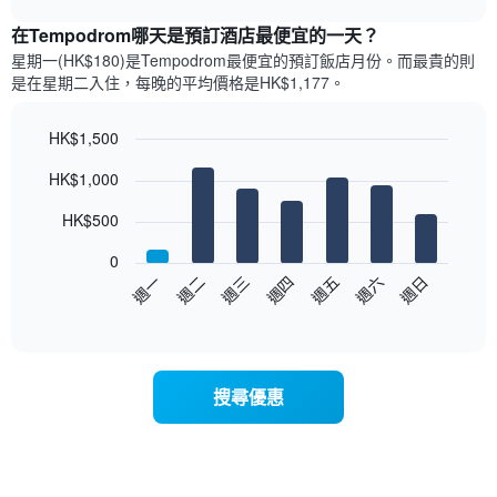
表
chart
顯
在Tempodrom哪天是預訂酒店最便宜的一天？
示
星期一(HK$180)是Tempodrom​最便宜的預訂飯店月份。而最貴的則
每
是在星期二​入住，每晚的平均價格是HK$1,177​​。
個
月
的
HK$1,500
房
Bar
Chart
HK$1,000
間
graphic.
chart
with
平
7
HK$500
均
bars.
價
0
格
以
週日
週四
週一
週五
週二
週六
週三
此
下
End
圖
of
圖
表
interactive
表
chart
具
顯
有
示
1
搜尋優惠
每
條
週
X
每
軸，
天
顯
的
示