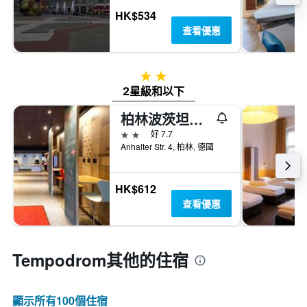
HK$534
查看優惠
2星級
2星級和以下
柏林波茨坦廣場宜必思酒店
2星級
好 7.7
Anhalter Str. 4, 柏林, 德國
HK$612
查看優惠
Tempodrom​其他的住宿
顯示所有100​個住宿