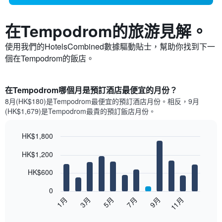
在Tempodrom​的旅游見解。
使用我們的HotelsCombined數據驅動貼士，幫助你找到下一
個在Tempodrom​的飯店。
在Tempodrom哪個月是預訂酒店最便宜的月份？
8月(HK$180)是Tempodrom​最便宜的預訂酒店月份。​相反，9月
(HK$1,679)是Tempodrom最貴的預訂飯店月份。
HK$1,800
Bar
Chart
HK$1,200
graphic.
chart
with
12
HK$600
bars.
0
以
1月
3月
5月
7月
9月
11月
下
End
of
圖
interactive