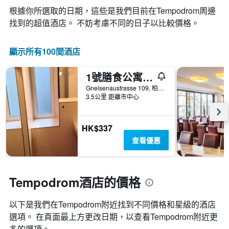
此
根據你所選取的日期，這些是我們目前在Tempodrom​周邊
圖
表
找到的超值​酒店。 不妨考慮不同的日子以比較價格。
具
有
1
顯示所有100間酒店
條
Y
1號膳食公寓酒店
軸，
顯
Gneisenaustrasse 109, 柏林, 德國
3.5公里 距離市中心
示
房
間
的
HK$337
平
查看優惠
均
價
格
Tempodrom酒店的價格
以下是我們在Tempodrom​附近找到不同價格和星級的酒店
選項。 在頁面最上方更改日期，以查看Tempodrom​附近更
多的選項。