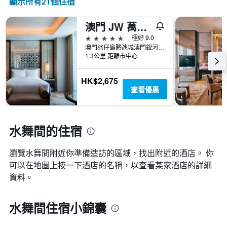
顯示所有21​個住宿
澳門 JW 萬豪酒店
5星級
極好 9.0
澳門氹仔島路氹城澳門銀河度假城
1.3公里 距離市中心
HK$2,675
查看優惠
水舞間的住宿
瀏覽水舞間​附近你準備造訪的區域，找出附近的酒店。 你
可以在地圖上按一下酒店的名稱，以查看某家酒店的詳細
資料。
水舞間住宿小錦囊