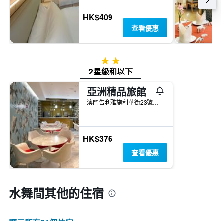
HK$409
查看優惠
2星級
2星級和以下
亞洲精品旅館
澳門告利雅施利華街23號地下
HK$376
查看優惠
水舞間​其他的住宿