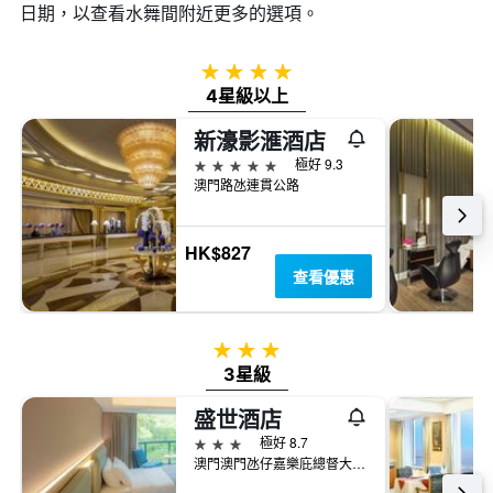
日期，以查看水舞間​附近更多的選項。
4星級
4星級以上
新濠影滙酒店
5星級
極好 9.3
澳門路氹連貫公路
HK$827
查看優惠
3星級
3星級
盛世酒店
3星級
極好 8.7
澳門澳門氹仔嘉樂庇總督大馬路822號