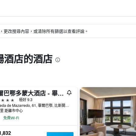
，更改搜尋內容，或清除所有篩選以查看評論。
場酒店的酒店
畢爾巴鄂多蒙大酒店 - 畢爾巴鄂
級
極好 9.3
Alameda de Mazarredo, 61, 畢爾巴鄂, 比斯開省, 西班牙
公里 距離市中心
免費Wi-Fi
,832