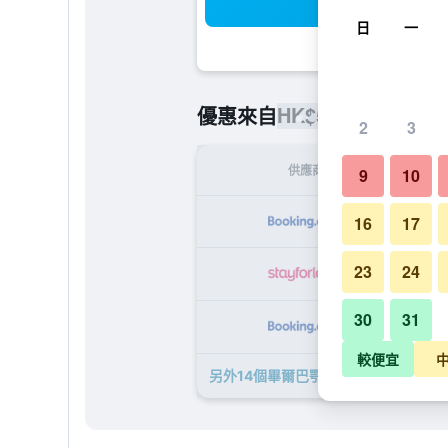
搜
日
一
HK$585
優惠來自
/
最便宜的每
2
3
供應商
9
10
H
16
17
23
24
H
30
31
H
較便宜
另外14個畢爾巴鄂廣場酒店​的優惠