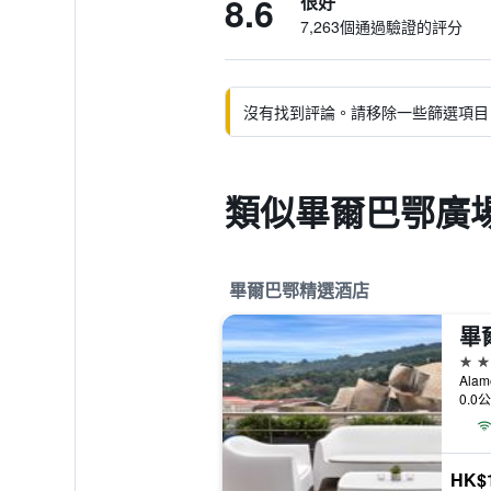
8.6
很好
7,263個通過驗證的評分
沒有找到評論。請移除一些篩選項目
類似畢爾巴鄂廣
畢爾巴鄂精選酒店
5星
0.0
HK$1