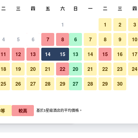
尋
二
三
四
五
六
日
一
二
三
四
1
1
2
3
晚價格
4
5
6
7
8
6
7
8
9
10
陽台
每晚總額
11
12
13
14
15
13
14
15
16
17
K$585
查看優惠
18
19
20
21
22
20
21
22
23
24
25
26
27
28
29
27
28
29
30
畢爾巴鄂廣場酒店的照片
K$645
查看優惠
K$699
查看優惠
中等
較高
基於3星級酒店的平均價格。