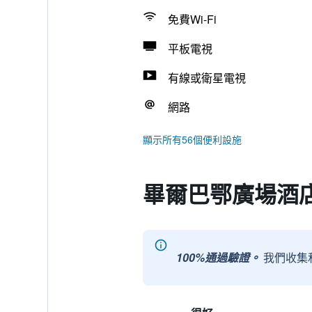
免費Wi-Fi
平板電視
有線或衛星電視
網路
顯示所有56個便利設施
畢爾巴鄂廣場酒
100%通過驗證。
我們收集