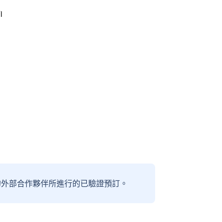
i
信賴的外部合作夥伴所進行的已驗證預訂。