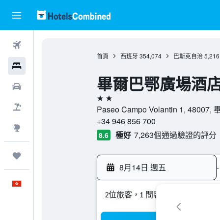
機票
首頁
西班牙
354,074
巴斯克自治
5,216
酒店
畢爾巴鄂廣場酒
租車
2星級
機票＋酒店
Paseo Campo Volantin 1, 48
+34 946 856 700
探索
極好
7,263個通過驗證的評分
8.6
我的旅程
8月14日 週五
-
中文
2位旅客，1 間客房