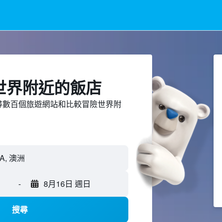
世界附近​的飯店
ed上搜尋數百個旅遊網站和比較冒險世界附
-
8月16日 週日
搜尋