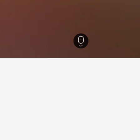
斯
1,745
Southern Suburbs
2,600
比布拉湖
4
冒險世界
近超值的飯店
出的酒店中，價格最低的選項。 不妨考慮不同的日子以比較價格