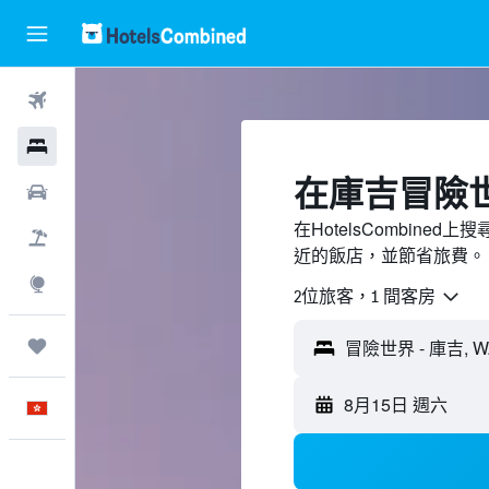
機票
酒店
​在庫吉冒險
租車
在HotelsCombin
機票＋酒店
近的飯店，並節省旅費。
探索
2位旅客，1 間客房
我的旅程
8月15日 週六
中文