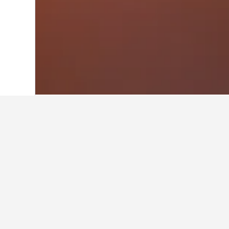
首頁
澳洲
108,577
西澳洲
8,403
柏
庫吉冒險世界附
這些住宿是冒險世界​附近所有搜
顯示所有1間酒店