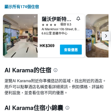
顯示所有174​個住宿
薩沃伊斯特公寓酒店 - 杜拜
4星級
極好 8.5
Al Mankhool 10b Street, Bur Dubai, 杜拜, 阿拉伯聯合大公國
6.6公里 距離市中心
HK$369
查看優惠
Al Karama的住宿
瀏覽Al Karama​附近你準備造訪的區域，找出附近的酒店。
用戶可以點擊酒店名稱查看詳細資訊，例如價格、評論和
便利設施，並查看住宿不同的優惠。
Al Karama住宿小錦囊