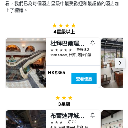
看，我們已為每個酒店星級中最受歡迎和最超值的酒店加
上了標識。
4星級
4星級以上
杜拜巴爾瑞享公寓酒店 - 杜拜
5星級
極好 8.2
19th Street, 杜拜, 阿拉伯聯合大公國
HK$355
查看優惠
3星級
3星級
布爾迪拜城市馬克斯酒店
3星級
好 7.2
Al Kuwait Street, 杜拜, 阿拉伯聯合大公國