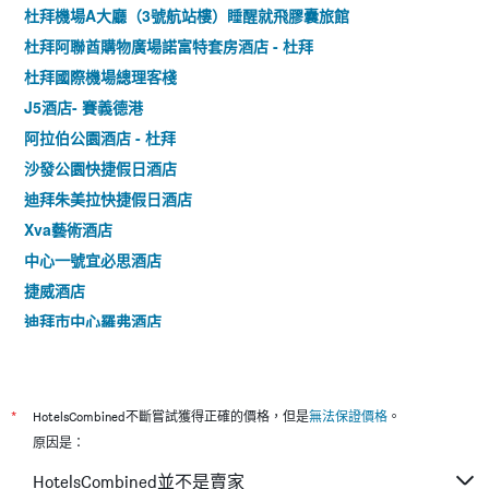
杜拜機場A大廳（3號航站樓）睡醒就飛膠囊旅館
杜拜阿聯酋購物廣場諾富特套房酒店 - 杜拜
杜拜國際機場總理客棧
J5酒店- 賽義德港
阿拉伯公園酒店 - 杜拜
沙發公園快捷假日酒店
迪拜朱美拉快捷假日酒店
Xva藝術酒店
中心一號宜必思酒店
捷威酒店
迪拜市中心羅弗酒店
羅夫公園飯店
迪拜機場智選假日酒店
迪拜濱海灣羅弗酒店
*
HotelsCombined不斷嘗試獲得正確的價格，但是
無法保證價格
。
原因是：
HotelsCombined並不是賣家