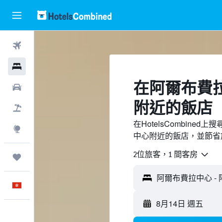
機票
酒店
​在阿爾布費
租車
附近​的飯店
機票＋酒店
在HotelsCombin
探索
中心附近的飯店，並節省
2位旅客，1 間客房
我的旅程
中文
8月14日 週五