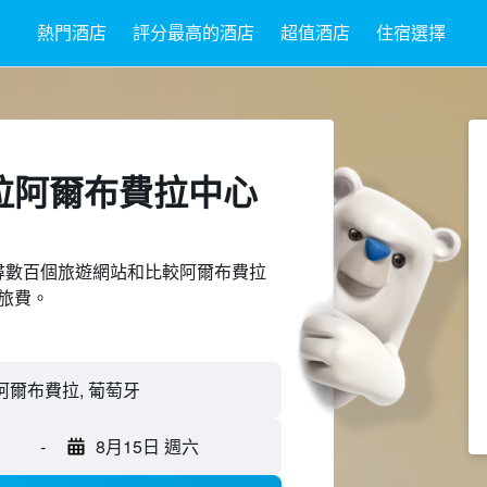
熱門酒店
評分最高的酒店
超值酒店
住宿選擇
拉阿爾布費拉中心
ed上搜尋數百個旅遊網站和比較阿爾布費拉
旅費。
-
8月15日 週六