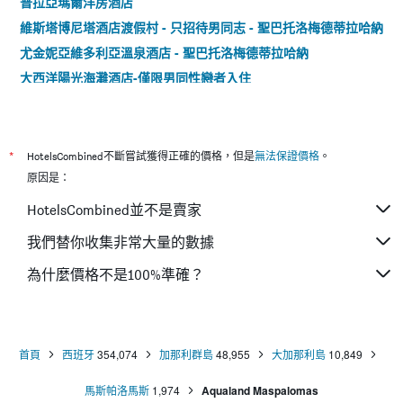
普拉亞瑪爾洋房酒店
維斯塔博尼塔酒店渡假村 - 只招待男同志 - 聖巴托洛梅德蒂拉哈納
尤金妮亞維多利亞溫泉酒店 - 聖巴托洛梅德蒂拉哈納
大西洋陽光海灘酒店-僅限男同性戀者入住
埃斯科里亞爾溫泉酒店 - 聖巴托洛梅德蒂拉哈納
加那利花園俱樂部酒店
*
HotelsCombined不斷嘗試獲得正確的價格，但是
無法保證價格
。
原因是：
HotelsCombined並不是賣家
我們替你收集非常大量的數據
為什麼價格不是100%準確？
首頁
西班牙
354,074
加那利群島
48,955
大加那利島
10,849
馬斯帕洛馬斯
1,974
Aqualand Maspalomas