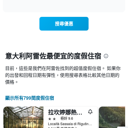
具
of
顯
有
interactive
示
chart
1
隨
條
著
X
搜尋優惠
入
軸，
住
顯
日
示
期
一
接
週
近，
意大利阿雷佐最便宜的度假住宿
中
房
的
價
各
目前，這些是我們在阿雷佐找到的超值度假住宿。 如果你
的
天
變
的出發和回程日期有彈性，使用搜尋表格比較其他日期的
此
化
價格。
圖
情
表
況。
具
此
顯示所有799間度假住宿
有
圖
1
表
條
拉坎婷娜熱賴斯賽普拉斯農家樂
有
Y
1
2星級
極好 9.6
軸，
個
Locaità Sassaia di Rigutino North 1, 阿雷佐, 托斯卡尼, 義大利
顯