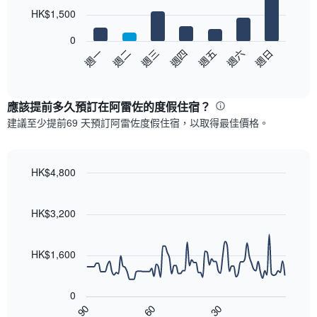
7
HK$1,500
bars.
0
以
週日
週四
週一
週五
週二
週六
週三
下
End
of
圖
interactive
表
chart
顯
應該提前多久預訂在阿雷佐​的度假住宿？
示
建議至少提前69 天預訂阿雷佐度假住宿，以取得最佳價格。
每
週
每
天
HK$4,800
的
Line
Chart
房
graphic.
chart
with
間
HK$3,200
90
平
data
均
points.
價
HK$1,600
格
以
此
下
圖
0
圖
表
90
60
30
表
End