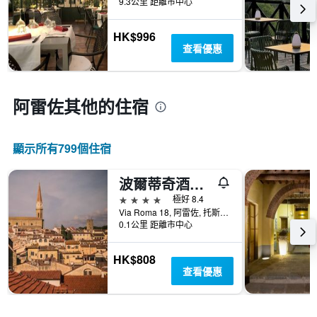
X
9.3公里 距離市中心
示
軸，
房
顯
HK$996
間
示
查看優惠
的
距
平
離
均
預
價
訂
阿雷佐​其他的住宿
格
日
期
的
顯示所有799​個住宿
天
數
此
波爾蒂奇酒店 - 阿雷佐
圖
4星級
極好 8.4
表
Via Roma 18, 阿雷佐, 托斯卡尼, 義大利
具
0.1公里 距離市中心
有
1Y
軸，
HK$808
顯
查看優惠
示
房
間