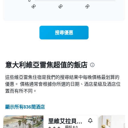
0
圖
級
平
90
60
30
表
End
分
均
of
顯
類
interactive
價
示
chart
的
格
隨
飯
此
著
店
搜尋優惠
圖
入
類
表
住
別。
具
日
此
有
期
圖
1
接
表
條
近，
意大利維亞雷焦超值的飯店
具
X
房
有
軸，
價
1
顯
這些維亞雷焦​住宿是我們的搜尋結果中每晚價格最划算的
的
條
示
變
優惠。 價格通常會根據你所選的日期、酒店星級及酒店位
Y
按
化
置而有所不同。
軸，
星
情
顯
級
況。
示
分
此
顯示所有836間酒店
過
類
圖
去
的
表
三
飯
里維艾拉貝拉飯店
有
天
店
1
3星級
極好 8.0