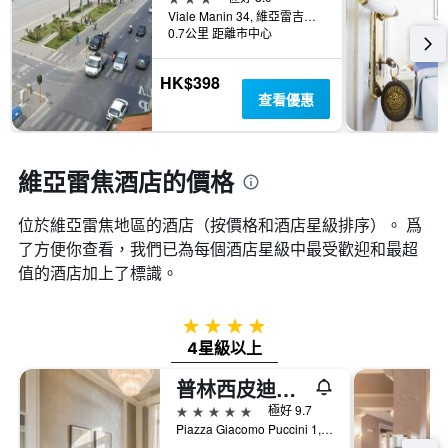
內
類
個
Viale Manin 34, 維亞雷吉歐, 托斯卡尼, 義大利
找
別。
X
0.7公里 距離市中心
到
此
軸，
的
圖
顯
今
HK$398
表
示
晚
查看優惠
具
距
房
有
離
間
1
預
平
條
訂
維亞雷焦酒店的價格
均
Y
日
價
軸，
期
格。
顯
位於維亞雷焦​地區的酒店（按價格和酒店星級排序）。 爲
的
示
天
了方便你查看，我們已為每個酒店星級中最受歡迎和最超
過
數
值的酒店加上了標識。
去
此
三
圖
天
表
4星級
內
具
4星級以上
找
有
到
1Y
普林西皮迪皮耶蒙特大酒店
的
軸，
本
5星級
極好 9.7
顯
週
Piazza Giacomo Puccini 1, 維亞雷吉歐, 托斯卡尼, 義大利
示
末