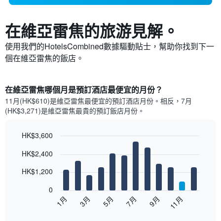
在維亞雷焦​的旅游見解。
使用我們的HotelsCombined數據驅動貼士，幫助你找到下一
個在維亞雷焦​的飯店。
在維亞雷焦哪個月是預訂酒店最便宜的月份？
11月(HK$610)是維亞雷焦​最便宜的預訂酒店月份。​相反，7月
(HK$3,271)是維亞雷焦最貴的預訂飯店月份。
HK$3,600
Bar
Chart
HK$2,400
graphic.
chart
with
12
HK$1,200
bars.
0
以
1月
3月
5月
7月
9月
11月
下
End
of
圖
interactive