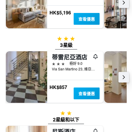
房
房
間
間
HK$5,196
平
平
均
查看優惠
均
價
價
格
格。
3星級
3星級
蒂雷尼亞酒店
3星級
極好 9.0
Via San Martino 23, 維亞雷吉歐, 托斯卡尼, 義大利
HK$857
查看優惠
2星級
2星級和以下
尼斯酒店