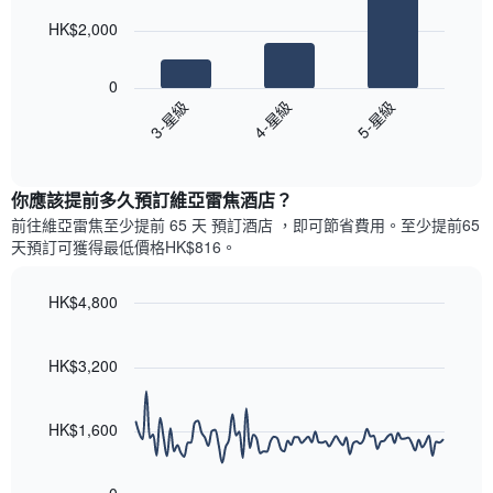
此
的
bars.
圖
今
HK$2,000
表
晚
以
具
每
下
有
0
間
圖
1
3-星級
4-星級
5-星級
客
表
條
房
End
顯
Y
of
平
示
interactive
軸，
均
過
chart
顯
價
你應該提前多久預訂維亞雷焦酒店​？
去
示
格
三
前往維亞雷焦​至少提前 65 天 預訂酒店 ，即可節省費用。至少提前65​
房
此
天
天​預訂可獲得最低價格HK$816​。
間
圖
內
的
表
依
平
具
HK$4,800
星
均
有
級
Line
Chart
價
1
graphic.
chart
評
格
條
with
HK$3,200
等
90
X
彙
data
軸，
整
points.
顯
HK$1,600
的
示
雙
以
按
人
下
星
房