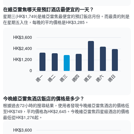
表
chart
顯
在維亞雷焦哪天是預訂酒店最便宜的一天？
示
星期三(HK$1,749)是維亞雷焦​最便宜的預訂飯店月份。而最貴的則是
每
在星期五​入住，每晚的平均價格是HK$3,285​​。
個
月
的
HK$3,600
房
Bar
Chart
HK$2,400
間
graphic.
chart
with
平
7
HK$1,200
均
bars.
價
0
格
以
週日
週四
週一
週五
週二
週六
週三
此
下
End
圖
of
圖
表
interactive
表
chart
具
顯
今晚維亞雷焦酒店飯店的價格是多少？
有
示
1
根據過去72小時的搜尋結果，使用者發現今晚維亞雷焦酒店的價格低
每
條
至HK$749，平均價格為HK$2,645​。今晚維亞雷焦四星級酒店​的價格
週
X
最低從HK$1,276​起。
每
軸，
天
顯
HK$3,600
的
示