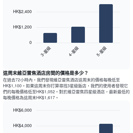
Bar
房
Chart
月
graphic.
chart
間
份
HK$2,400
with
平
此
3
均
bars.
圖
價
HK$1,200
表
格
具
以
此
有
下
0
圖
1
圖
3-星級
4-星級
5-星級
表
條
表
具
End
Y
顯
of
有
軸，
示
interactive
1
顯
過
chart
條
這周末維亞雷焦酒店​房間的價格是多少？
示
去
X
平
三
在過去72小時內，我們發現維亞雷焦酒店​這周末的價格每晚低至
軸，
均
天
HK$1,100​。如果這周末你打算尋找3星級飯店，我們的使用者發現它
顯
價
內
們的每晚價格低至HK$1,052​。對於維亞雷焦四星級酒店​，最新最低的
示
格
依
每晚價格為這周末HK$1,617​。
一
星
週
級
HK$6,000
中
評
的
Bar
Chart
等
graphic.
chart
各
彙
HK$4,000
with
天
整
3