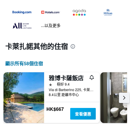
...以及更多
卡萊扎諾​其他的住宿
顯示所有58​個住宿
雅博卡薩飯店
1星級
極好 9.4
Via di Barberino 225, 卡萊扎諾, 托斯卡尼, 義大利
8.4公里 距離市中心
HK$667
查看優惠