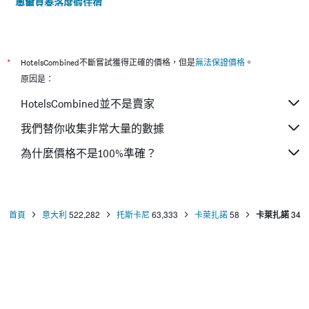
奧爾貝泰洛度假住宿
瓦爾的聖卡西亞諾度假住宿
費拉約港度假住宿
維亞雷焦度假住宿
*
HotelsCombined不斷嘗試獲得正確的價格，但是
無法保證價格
。
基安奇安諾泰爾梅度假住宿
原因是：
福洛尼卡度假住宿
HotelsCombined並不是賣家
盧卡度假住宿
我們替你收集非常大量的數據
馬爾米堡度假住宿
為什麼價格不是100%準確？
佩斯卡亞堡度假住宿
格羅塞托度假住宿
普拉托度假住宿
里窩那度假住宿
首頁
意大利
522,282
托斯卡尼
63,333
卡萊扎諾
58
卡萊扎諾
34
蒙特卡蒂尼泰爾梅度假住宿
聖朱利亞諾-泰爾梅度假住宿
瓦達度假住宿
阿貝托內度假住宿