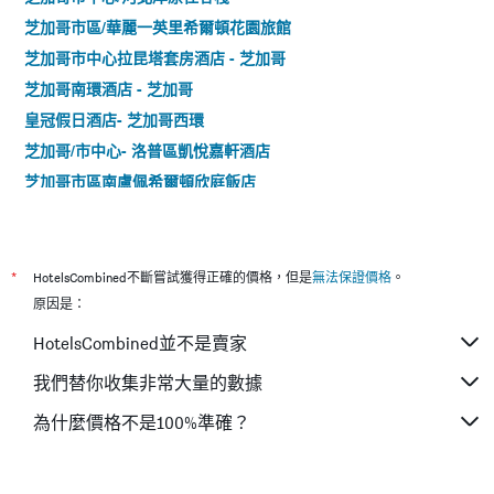
芝加哥市區/華麗一英里希爾頓花園旅館
芝加哥市中心拉昆塔套房酒店 - 芝加哥
芝加哥南環酒店 - 芝加哥
皇冠假日酒店- 芝加哥西環
芝加哥/市中心- 洛普區凱悅嘉軒酒店
芝加哥市區南盧佩希爾頓欣庭飯店
希爾頓芝加哥主要哩程套房酒店 - 芝加哥
貝斯特韋斯特河北岸酒店 - 芝加哥
芝加哥市中心希爾頓恆庭旅館&套房酒店
*
HotelsCombined不斷嘗試獲得正確的價格，但是
無法保證價格
。
芝加哥市中心華麗一英里 - 醫療索內斯塔 ES 套房飯店
原因是：
費爾菲爾德酒店及套房芝加哥市區/壯麗大道
HotelsCombined並不是賣家
芝加哥威爾瑟溫德姆戴斯飯店
我們替你收集非常大量的數據
漢普頓酒店芝加哥市區/壯麗大道
為什麼價格不是100%準確？
城市套房酒店
艾克美飯店