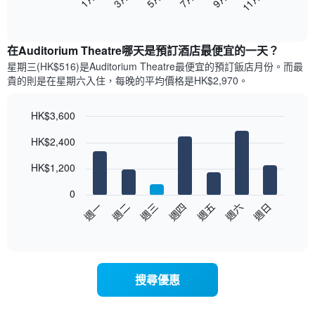
11月
下
End
of
圖
interactive
表
chart
顯
在Auditorium Theatre哪天是預訂酒店最便宜的一天？
示
星期三(HK$516)是Auditorium Theatre​最便宜的預訂飯店月份。而最
每
貴的則是在星期六​入住，每晚的平均價格是HK$2,970​​。
個
月
的
HK$3,600
房
Bar
Chart
HK$2,400
間
graphic.
chart
with
平
7
HK$1,200
均
bars.
價
0
格
以
週日
週四
週一
週五
週二
週六
週三
此
下
End
圖
of
圖
表
interactive
表
chart
具
顯
有
示
1
搜尋優惠
每
條
週
X
每