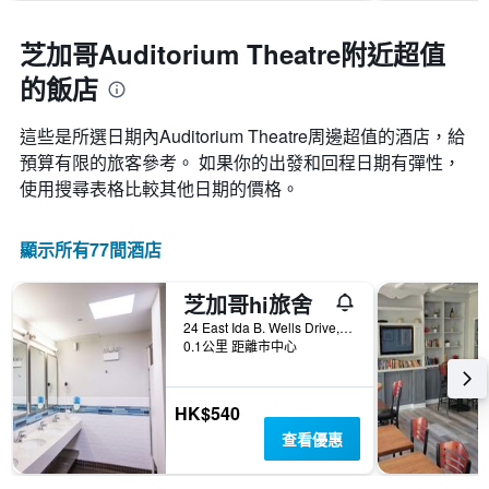
各
天
此
芝加哥Auditorium Theatre附近超值
圖
的飯店
表
具
有
這些是所選日期內Auditorium Theatre​周邊超值的​酒店，給
1
預算有限的旅客參考。 如果你的出發和回程日期有彈性，
條
使用搜尋表格比較其他日期的價格。
Y
軸，
顯
顯示所有77間酒店
示
房
間
芝加哥hi旅舍
的
24 East Ida B. Wells Drive, 芝加哥, IL, 美國
平
0.1公里 距離市中心
均
價
格
HK$540
查看優惠