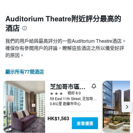
軸，
天
顯
的
示
房
Auditorium Theatre附近評分最高的
月
間
份
酒店
平
此
均
圖
價
表
我們的用戶給與最高評分的一些Auditorium Theatre酒店。
格
具
確保你有參閲用戶的評論，瞭解這些酒店之所以備受好評
此
有
的原因。
圖
1
表
條
具
Y
顯示所有77間酒店
有
軸，
1
顯
條
示
芝加哥市區南盧佩希爾頓欣庭飯店
X
平
3星級
極好 8.0
軸，
均
59 East 11th Street, 芝加哥, IL, 美國
顯
價
0.8公里 距離市中心
示
格
一
週
HK$1,563
中
查看優惠
的