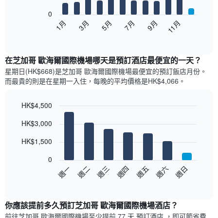
bars.
0
以
1月
3月
5月
7月
9月
11月
下
End
of
圖
interactive
表
chart
顯
在芝加哥 歐海爾國際機場哪天是預訂酒店最便宜的一天？
示
星期日(HK$668)是芝加哥 歐海爾國際機場​最便宜的預訂飯店月份。
每
而最貴的則是在星期一​入住，每晚的平均價格是HK$4,066​​。
個
月
的
HK$4,500
房
Bar
Chart
HK$3,000
間
graphic.
chart
with
平
7
HK$1,500
均
bars.
價
0
格
以
週日
週四
週一
週五
週二
週六
週三
此
下
End
圖
of
圖
表
interactive
表
chart
具
顯
你應該提前多久預訂芝加哥 歐海爾國際機場酒店​？
有
示
1
前往芝加哥 歐海爾國際機場​至少提前 77 天 預訂酒店 ，即可節省費