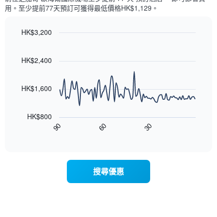
每
條
用。至少提前77​天​預訂可獲得最低價格HK$1,129​。
週
X
每
軸，
天
HK$3,200
顯
的
Line
示
Chart
房
graphic.
chart
月
with
間
HK$2,400
份
90
平
此
data
均
圖
points.
價
HK$1,600
表
格
具
以
此
有
下
圖
HK$800
1
圖
表
90
60
30
條
表
End
具
Y
of
顯
有
interactive
軸，
示
chart
1
顯
隨
條
示
著
X
搜尋優惠
平
入
軸，
均
住
顯
價
日
示
格
期
一
接
週