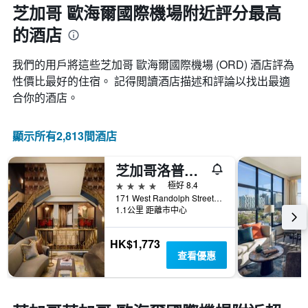
近，
芝加哥 歐海爾國際機場附近評分最高
中
房
的
的酒店
價
各
的
天
變
我們的用戶將這些芝加哥 歐海爾國際機場 (ORD) 酒店評為
此
化
圖
性價比最好的住宿。 記得閲讀酒店描述和評論以找出最適
情
表
合你的酒店。
況。
具
此
有
圖
1
顯示所有2,813間酒店
表
條
有
Y
1
芝加哥洛普歡快皇家索內斯塔飯店
軸，
個
顯
4星級
極好 8.4
X
示
171 West Randolph Street, 芝加哥, IL, 美國
軸，
房
1.1公里 距離市中心
顯
間
示
的
距
HK$1,773
平
離
查看優惠
均
預
價
訂
格
日
期