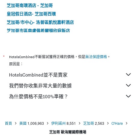
芝加哥南環酒店 - 芝加哥
皇冠假日酒店- 芝加哥西環
芝加哥/市中心- 洛普區凱悅嘉軒酒店
芝加哥市區南盧佩希爾頓欣庭飯店
希爾頓芝加哥主要哩程套房酒店 - 芝加哥
貝斯特韋斯特河北岸酒店 - 芝加哥
芝加哥市中心希爾頓恆庭旅館&套房酒店
*
HotelsCombined不斷嘗試獲得正確的價格，但是
無法保證價格
。
芝加哥市中心華麗一英里 - 醫療索內斯塔 ES 套房飯店
原因是：
費爾菲爾德酒店及套房芝加哥市區/壯麗大道
HotelsCombined並不是賣家
芝加哥威爾瑟溫德姆戴斯飯店
我們替你收集非常大量的數據
漢普頓酒店芝加哥市區/壯麗大道
為什麼價格不是100%準確？
城市套房酒店
艾克美飯店
首頁
美國
1,006,963
伊利諾州
8,551
芝加哥
2,563
O'Hare
芝加哥 歐海爾國際機場