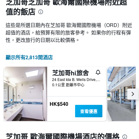
芝加哥芝加哥 歐海爾國際機場附近超
的
值的飯店
天
數
此
這些是所選日期內在芝加哥 歐海爾國際機場​（ORD​）附近
圖
超值的酒店，給預算有限的旅客參考。 如果你的行程有彈
表
性，更改旅行的日期以比較價格。
具
有
1Y
顯示所有2,813間酒店
軸，
顯
示
芝加哥hi旅舍
房
24 East Ida B. Wells Drive, 芝加哥, IL, 美國
間
0.1公里 距離市中心
平
均
價
HK$540
格
查看優惠
芝加哥 歐海爾國際機場酒店的價格