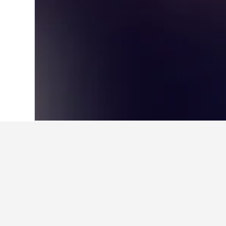
首頁
巴西
225,625
巴西東南部
105,87
在Benfica​的旅
使用我們的HotelsCombined數
在Benfica哪個月是預訂酒店
9月(HK$132)是Benfica​最便宜的預