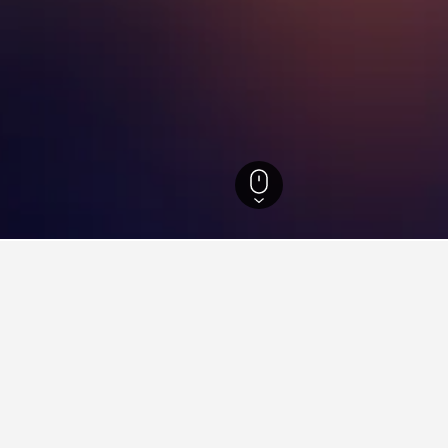
1
里約熱內盧
35,198
里約熱內盧
13,918
Benfica
游見解。
據驅動貼士，幫助你找到下一個在Benfica​的飯店。
最便宜的月份？
在Benfica哪天是預訂
訂酒店月份。​相反，10月 (HK$260)是
星期日(HK$144)是Benfi