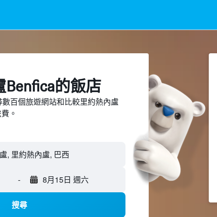
enfica​的飯店
ed上搜尋數百個旅遊網站和比較里約熱內盧
旅費。
-
8月15日 週六
搜尋