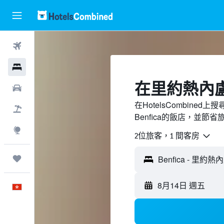
機票
酒店
​在里約熱內盧B
租車
在HotelsCombin
機票＋酒店
Benfica的飯店，並節省
探索
2位旅客，1 間客房
我的旅程
8月14日 週五
中文