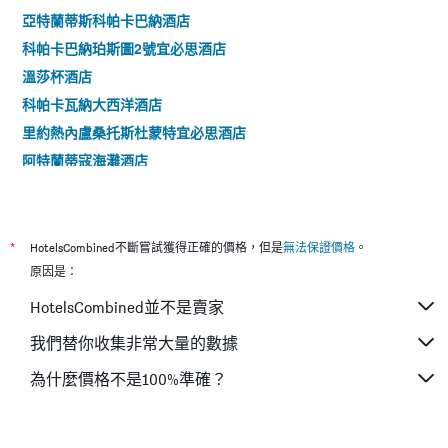
亞特蘭蒂斯科帕卡巴納酒店
科帕卡巴納珀斯圖2號宜必思酒店
溫莎杯酒店
科帕卡瓦納大西洋酒店
里約熱內盧桑托斯杜蒙特宜必思酒店
阿特蘭蒂寇海灘酒店
大西洋大道酒店
克帕卡巴納馬爾宮殿酒店
南美克巴卡巴納酒店
*
HotelsCombined不斷嘗試獲得正確的價格，但是
無法保證價格
。
科帕卡巴納賽琳娜飯店
原因是：
Ok酒店
HotelsCombined並不是賣家
梅林科帕卡巴納酒店 - 里約熱內盧
我們替你收集非常大量的數據
貝斯特韋斯特頂級阿伯特萊時尚酒店
為什麼價格不是100%準確？
伊帕內瑪旅館
科帕卡巴納酒店 - 里約熱內盧