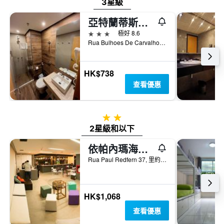
3星級
亞特蘭蒂斯科帕卡巴納酒店
3星級
極好 8.6
Rua Bulhoes De Carvalho 61 - Copacabana, 里約熱內盧, 巴西
HK$738
查看優惠
2星級
2星級和以下
依帕內瑪海灘旅舍
Rua Paul Redfern 37, 里約熱內盧, 巴西
HK$1,068
查看優惠