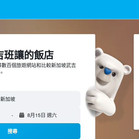
吉班讓​的飯店
ed上搜尋數百個旅遊網站和比較新加坡武吉
。
-
8月15日 週六
搜尋