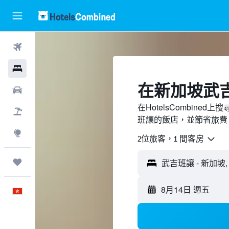
機票
酒店
​在新加坡武
租車
在HotelsCombin
機票＋酒店
班讓的飯店，並節省旅費
探索
2位旅客，1 間客房
我的旅程
8月14日 週五
中文