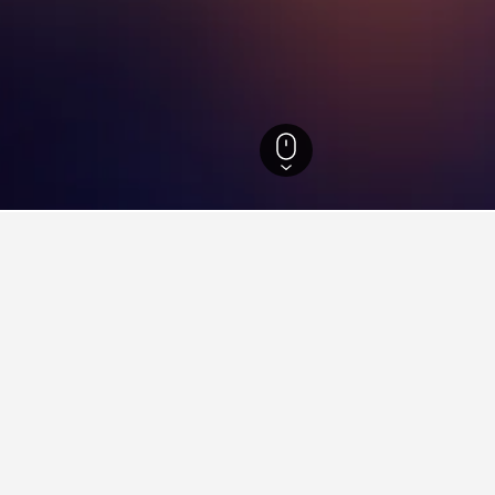
武吉班讓
住宿小錦囊
推薦？
酒店，來自HotelsCombined用戶的21,573篇評論給它的分