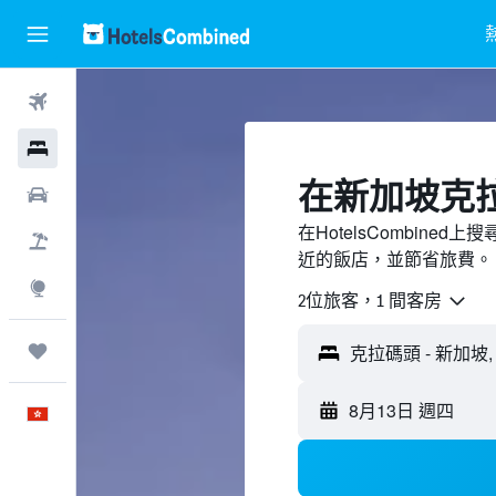
機票
酒店
​在新加坡克
租車
在HotelsCombin
機票＋酒店
近的飯店，並節省旅費。
探索
2位旅客，1 間客房
我的旅程
克拉碼頭 - 新加坡
8月13日 週四
中文