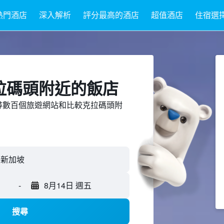
熱門酒店
深入解析
評分最高的酒店
超值酒店
住宿選
拉碼頭附近​的飯店
ed上搜尋數百個旅遊網站和比較克拉碼頭附
, 新加坡
-
8月14日 週五
搜尋