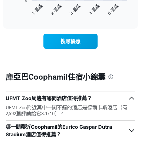
間
圖
3-星級
5-星級
2-星級
4-星級
1-星級
客
表
房
End
顯
of
平
示
interactive
均
過
chart
價
去
格
三
搜尋優惠
此
天
圖
內
表
依
具
星
有
級
1
評
庫亞巴Coophamil住宿小錦囊
條
等
X
彙
軸，
整
顯
的
UFMT Zoo周邊有哪間酒店值得推薦？
示
雙
UFMT Zoo附近其中一間不錯的酒店是德爾卡斯酒店（有
按
人
2,592篇評論給它8.1/10）。
星
房
級
平
分
哪一間鄰近Coophamil的Eurico Gaspar Dutra
均
類
價
Stadium酒店值得推薦？
的
格