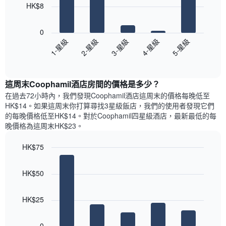
HK$8
以
下
0
圖
3-星級
5-星級
2-星級
4-星級
1-星級
表
End
顯
of
示
interactive
過
chart
這周末Coophamil酒店​房間的價格是多少？
去
三
在過去72小時內，我們發現Coophamil酒店​這周末的價格每晚低至
天
HK$14​。如果這周末你打算尋找3星級飯店，我們的使用者發現它們
內
的每晚價格低至HK$14​。對於Coophamil四星級酒店​，最新最低的每
依
晚價格為這周末HK$23​。
星
級
HK$75
評
Bar
Chart
等
graphic.
chart
彙
HK$50
with
整
5
的
bars.
今
HK$25
晚
以
每
下
0