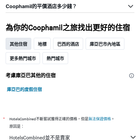
飯
此
Coophamil的平價酒店多少錢？
店
圖
類
表
別。
具
為你的Coophamil之旅找出更好的住宿
此
有
圖
1
表
條
其他住宿
地標
巴西的酒店
庫亞巴市內地區
具
X
有
軸，
1
更多熱門城市
熱門城市
顯
條
示
Y
按
軸，
考慮庫亞巴​其他的住宿
星
顯
級
示
分
庫亞巴的度假住宿
過
類
去
的
三
飯
天
店
內
類
*
HotelsCombined不斷嘗試獲得正確的價格，但是
無法保證價格
。
找
別。
原因是：
到
此
的
圖
HotelsCombined並不是賣家