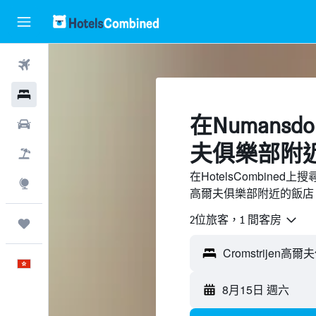
機票
酒店
​在Numansdo
租車
夫俱樂部附近
機票＋酒店
在HotelsCombined上
探索
高爾夫俱樂部附近的飯店
2位旅客，1 間客房
我的旅程
中文
8月15日 週六